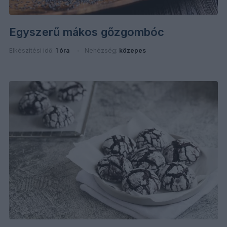
Egyszerű mákos gőzgombóc
Elkészítési idő:
1 óra
Nehézség:
közepes