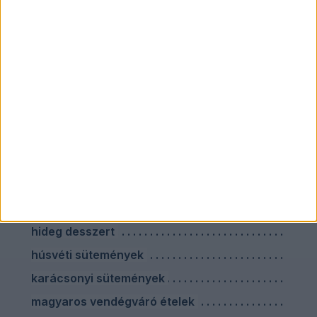
Zöldséges ételek
Recept címkék
darált húsos ételek
ebéd utáni desszertek
egészséges vacsora főzés nélkül
előre elkészíthető húsvéti ételek
farsangi sütik
hideg desszert
húsvéti sütemények
karácsonyi sütemények
magyaros vendégváró ételek