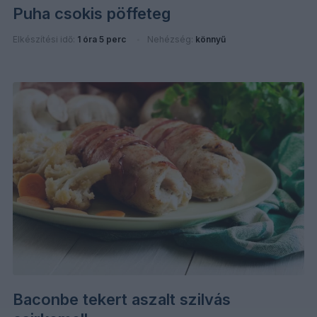
Puha csokis pöffeteg
Elkészítési idő:
1 óra 5 perc
Nehézség:
könnyű
Baconbe tekert aszalt szilvás