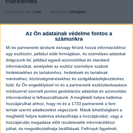
csirkemell
Elkészítési idő:
1 óra
Nehézség:
közepes
Az Ön adatainak védelme fontos a
számunkra
Mi és partnereink tárolunk és/vagy férünk hozzá információkhoz
egy eszközön, például sütik formájában, és személyes adatokat
dolgozunk fel, például egyedi azonosítókat és standard
információkat, amelyeket az eszköz személyre szabott
hirdetésekhez és tartalomhoz, hirdetések és tartalmak
méréséhez, közönségmérésekhez és szolgáltatásfejlesztéshez
küld.
Az Ön engedélyével mi és a partnereink eszközleolvasásos
módszerrel szerzett pontos geolokációs adatokat és azonosítási
információkat is felhasználhatunk. A megfelelő helyre kattintva
hozzájárulhat ahhoz, hogy mi és a 1733 partnereink a fent
leírtak szerint adatkezelést végezzünk. Másik lehetőségként a
megfelelő helyre kattintva elutasíthatja a hozzájárulást, vagy a
Hagyományos székelykáposzta
hozzájárulás megadása előtt részletesebb információkhoz
juthat, és megváltoztathatja beállításait.
Felhívjuk figyelmét,
Elkészítési idő:
1 óra 25 perc
Nehézség:
közepes