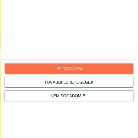
Puha mézes krémes
Elkészítési idő:
3 óra 10 perc
Nehézség:
közepes
ELFOGADOM
TOVÁBBI LEHETŐSÉGEK
NEM FOGADOM EL