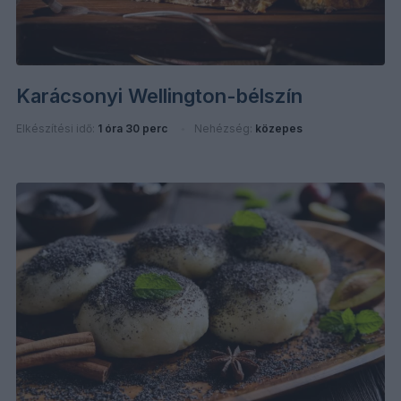
Karácsonyi Wellington-bélszín
Elkészítési idő:
1 óra 30 perc
Nehézség:
közepes