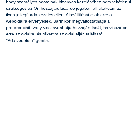
hogy személyes adatainak bizonyos kezeléséhez nem feltétlenül
szükséges az Ön hozzájárulása, de jogában áll tiltakozni az
ilyen jellegű adatkezelés ellen. A beállításai csak erre a
weboldalra érvényesek. Bármikor megváltoztathatja a
preferenciáit, vagy visszavonhatja hozzájárulását, ha visszatér
erre az oldalra, és rákattint az oldal alján található
"Adatvédelem" gombra.
Omlós egész kacsa sütése pataki
tálban
Elkészítési idő:
1 óra 30 perc
Nehézség:
közepes