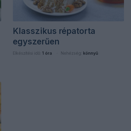
Klasszikus répatorta
egyszerűen
Elkészítési idő:
1 óra
Nehézség:
könnyű