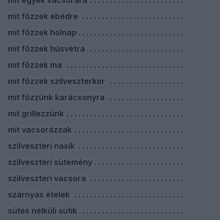
mit egyek vacsorára
mit főzzek ebédre
mit főzzek holnap
mit főzzek húsvétra
mit főzzek ma
mit főzzek szilveszterkor
mit főzzünk karácsonyra
mit grillezzünk
mit vacsorázzak
szilveszteri nasik
szilveszteri sütemény
szilveszteri vacsora
szárnyas ételek
sütés nélküli sütik