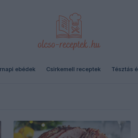
rnapi ebédek
Csirkemell receptek
Tésztás é