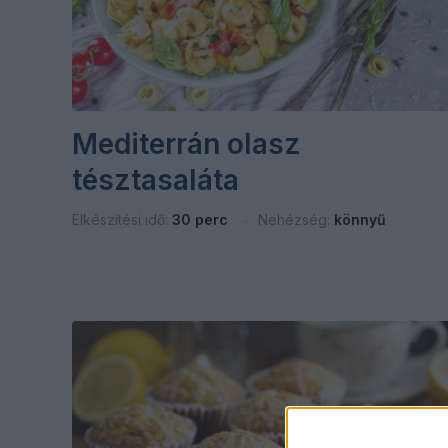
Mediterrán olasz
tésztasaláta
Elkészítési idő:
30 perc
Nehézség:
könnyű