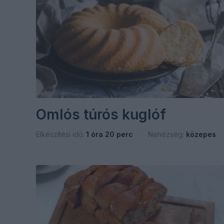
Omlós túrós kuglóf
Elkészítési idő:
1 óra 20 perc
Nehézség:
közepes