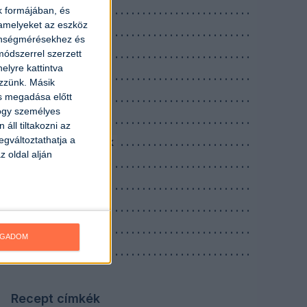
Köretek
k formájában, és
 amelyeket az eszköz
Levesek
zönségmérésekhez és
Nagyi receptek
ódszerrel szerzett
elyre kattintva
Reggelik
ezzünk. Másik
ás megadása előtt
Saláták
hogy személyes
Savanyúságok
áll tiltakozni az
egváltoztathatja a
Szószok, mártások
z oldal alján
Tejes ételek
Tésztás ételek
Tojásos ételek
Vacsorák
OGADOM
Zöldséges ételek
Recept címkék