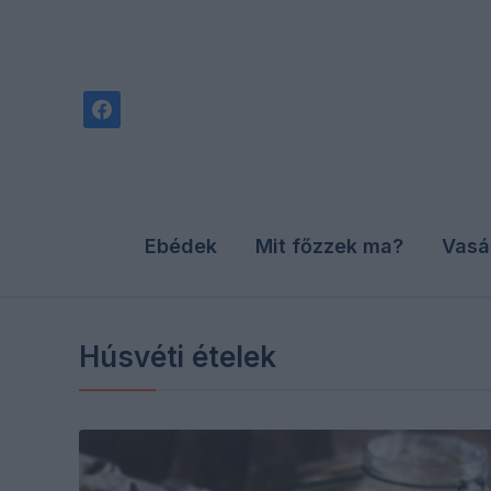
facebook
Ebédek
Mit főzzek ma?
Vasá
Húsvéti ételek