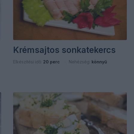
Krémsajtos sonkatekercs
Elkészítési idő:
20 perc
Nehézség:
könnyű