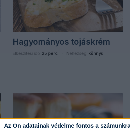
Hagyományos tojáskrém
Elkészítési idő:
25 perc
Nehézség:
könnyű
Az Ön adatainak védelme fontos a számunkr