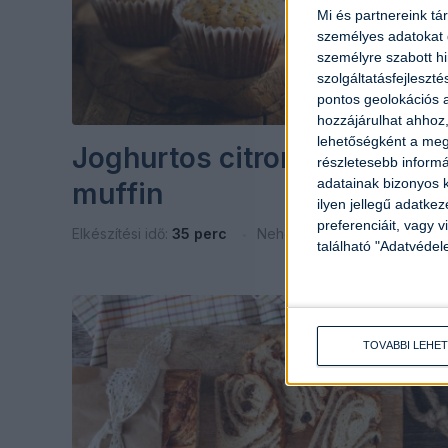
Mi és partnereink tá
személyes adatokat d
személyre szabott h
szolgáltatásfejleszté
pontos geolokációs a
hozzájárulhat ahhoz,
lehetőségként a megf
Joghurtos citromos-mákos
részletesebb informác
adatainak bizonyos k
muffin
ilyen jellegű adatke
preferenciáit, vagy v
Elkészítési idő:
35 perc
Nehézség:
könnyű
található "Adatvéde
TOVÁBBI LEHE