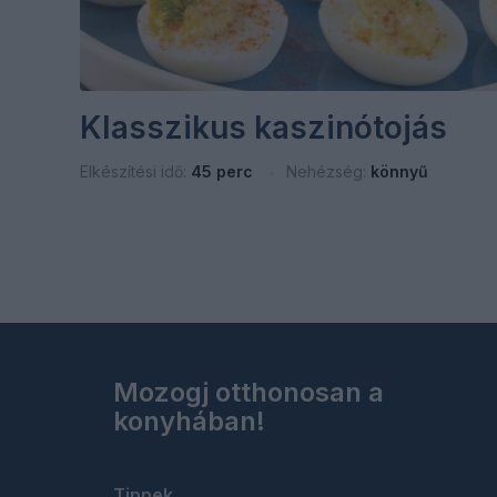
Klasszikus kaszinótojás
Elkészítési idő:
45 perc
Nehézség:
könnyű
Mozogj otthonosan a
konyhában!
Tippek