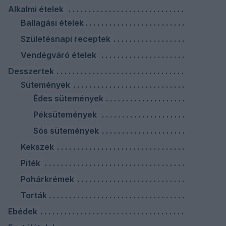
Alkalmi ételek
Ballagási ételek
Születésnapi receptek
Vendégváró ételek
Desszertek
Sütemények
Édes sütemények
Péksütemények
Sós sütemények
Kekszek
Piték
Pohárkrémek
Torták
Ebédek