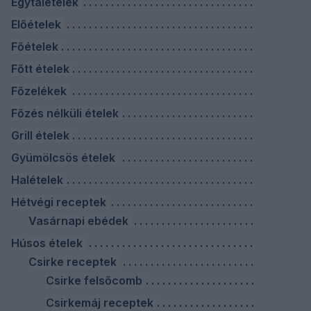
Egytálételek
Előételek
Főételek
Főtt ételek
Főzelékek
Főzés nélküli ételek
Grill ételek
Gyümölcsös ételek
Halételek
Hétvégi receptek
Vasárnapi ebédek
Húsos ételek
Csirke receptek
Csirke felsőcomb
Csirkemáj receptek