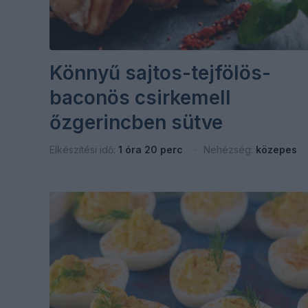
Könnyű sajtos-tejfölös-
baconös csirkemell
őzgerincben sütve
Elkészítési idő:
1 óra 20 perc
Nehézség:
közepes