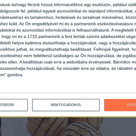
rolunk és/vagy férünk hozzá információkhoz egy eszközön, például süti
olgozunk fel, például egyedi azonosítókat és standard információkat,
irdetésekhez és tartalomhoz, hirdetések és tartalmak méréséhez, kö
shez küld.
Az Ön engedélyével mi és a partnereink eszközleolvasásos m
datokat és azonosítási információkat is felhasználhatunk. A megfelelő h
 hogy mi és a 1733 partnereink a fent leírtak szerint adatkezelést vég
elelő helyre kattintva elutasíthatja a hozzájárulást, vagy a hozzájárul
Az igazán pihe-puha
iókhoz juthat, és megváltoztathatja beállításait.
Felhívjuk figyelmét, 
ezeléséhez nem feltétlenül szükséges az Ön hozzájárulása, de jogában 
lekváros bukta
zelés ellen. A beállításai csak erre a weboldalra érvényesek. Bármikor m
isszavonhatja hozzájárulását, ha visszatér erre az oldalra, és rákattint a
Elkészítési idő:
1 óra 30 perc
Nehézség:
közepes
lem" gombra.
TŐSÉGEK
NEM FOGADOM EL
ELF