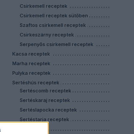
Csirkemell receptek
Csirkemell receptek sütőben
Szaftos csirkemell receptek
Csirkeszárny receptek
Serpenyős csirkemell receptek
Kacsa receptek
Marha receptek
Pulyka receptek
Sertéshús receptek
Sertéscomb receptek
Sertéskaraj receptek
Sertéslapocka receptek
Sertéstarja receptek
Virslis ételek
a