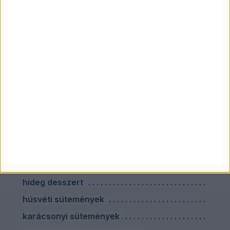
Vacsorák
Zöldséges ételek
Recept címkék
darált húsos ételek
ebéd utáni desszertek
egészséges vacsora főzés nélkül
előre elkészíthető húsvéti ételek
farsangi sütik
hideg desszert
húsvéti sütemények
karácsonyi sütemények