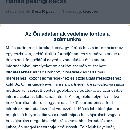
Hamis pekingi kacsa
Elkészítési idő:
3 óra 10 perc
Nehézség:
közepes
Az Ön adatainak védelme fontos a
számunkra
Mi és partnereink tárolunk és/vagy férünk hozzá információkhoz
egy eszközön, például sütik formájában, és személyes adatokat
dolgozunk fel, például egyedi azonosítókat és standard
információkat, amelyeket az eszköz személyre szabott
hirdetésekhez és tartalomhoz, hirdetések és tartalmak
méréséhez, közönségmérésekhez és szolgáltatásfejlesztéshez
küld.
Az Ön engedélyével mi és a partnereink eszközleolvasásos
módszerrel szerzett pontos geolokációs adatokat és azonosítási
információkat is felhasználhatunk. A megfelelő helyre kattintva
hozzájárulhat ahhoz, hogy mi és a 1731 partnereink a fent
leírtak szerint adatkezelést végezzünk. Másik lehetőségként a
megfelelő helyre kattintva elutasíthatja a hozzájárulást, vagy a
Baconbe tekert aszalt szilvás
hozzájárulás megadása előtt részletesebb információkhoz
csirkemell
juthat, és megváltoztathatja beállításait.
Felhívjuk figyelmét,