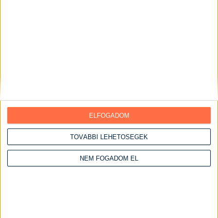
Hagyományos marhapörkölt
Elkészítési idő:
3 óra 30 perc
Nehézség:
közepes
ELFOGADOM
TOVÁBBI LEHETŐSÉGEK
NEM FOGADOM EL