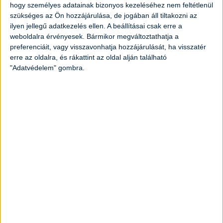
hogy személyes adatainak bizonyos kezeléséhez nem feltétlenül
Elkészítési idő:
1 óra
Nehézség:
közepes
szükséges az Ön hozzájárulása, de jogában áll tiltakozni az
ilyen jellegű adatkezelés ellen. A beállításai csak erre a
weboldalra érvényesek. Bármikor megváltoztathatja a
preferenciáit, vagy visszavonhatja hozzájárulását, ha visszatér
erre az oldalra, és rákattint az oldal alján található
"Adatvédelem" gombra.
Hagyományos székelykáposzta
Elkészítési idő:
1 óra 25 perc
Nehézség:
közepes