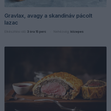
Gravlax, avagy a skandináv pácolt
lazac
Elkészítési idő:
3 óra 15 perc
Nehézség:
közepes