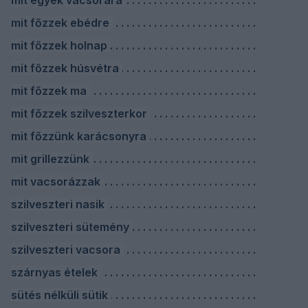
mit egyek vacsorára
mit főzzek ebédre
mit főzzek holnap
mit főzzek húsvétra
mit főzzek ma
mit főzzek szilveszterkor
mit főzzünk karácsonyra
mit grillezzünk
mit vacsorázzak
szilveszteri nasik
szilveszteri sütemény
szilveszteri vacsora
szárnyas ételek
sütés nélküli sütik