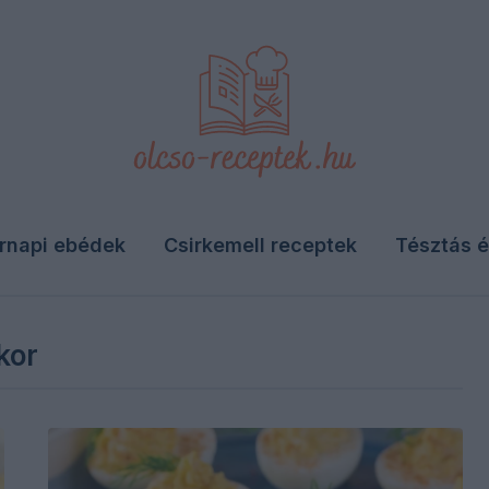
rnapi ebédek
Csirkemell receptek
Tésztás é
kor