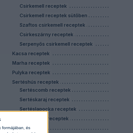
Csirkemell receptek
Csirkemell receptek sütőben
Szaftos csirkemell receptek
Csirkeszárny receptek
Serpenyős csirkemell receptek
Kacsa receptek
Marha receptek
Pulyka receptek
Sertéshús receptek
Sertéscomb receptek
Sertéskaraj receptek
Sertéslapocka receptek
a
Sertéstarja receptek
Virslis ételek
k formájában, és