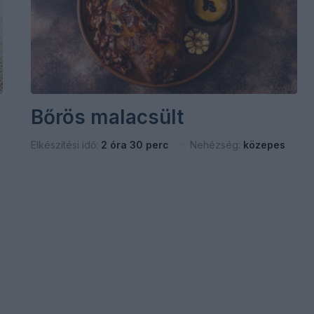
Bőrös malacsült
Elkészítési idő:
2 óra 30 perc
Nehézség:
közepes