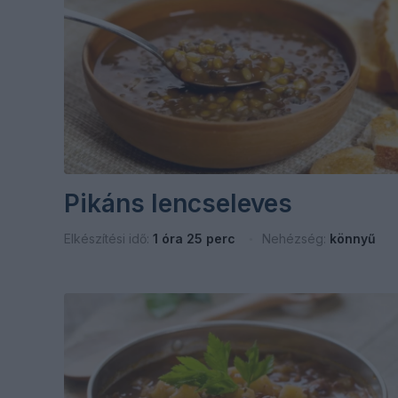
Pikáns lencseleves
Elkészítési idő:
1 óra 25 perc
Nehézség:
könnyű