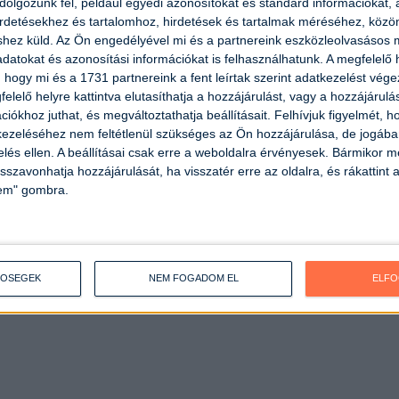
olgozunk fel, például egyedi azonosítókat és standard információkat,
irdetésekhez és tartalomhoz, hirdetések és tartalmak méréséhez, kö
shez küld.
Az Ön engedélyével mi és a partnereink eszközleolvasásos m
datokat és azonosítási információkat is felhasználhatunk. A megfelelő h
 hogy mi és a 1731 partnereink a fent leírtak szerint adatkezelést vég
elelő helyre kattintva elutasíthatja a hozzájárulást, vagy a hozzájárul
iókhoz juthat, és megváltoztathatja beállításait.
Felhívjuk figyelmét, 
ezeléséhez nem feltétlenül szükséges az Ön hozzájárulása, de jogában 
zelés ellen. A beállításai csak erre a weboldalra érvényesek. Bármikor m
isszavonhatja hozzájárulását, ha visszatér erre az oldalra, és rákattint a
lem" gombra.
TŐSÉGEK
NEM FOGADOM EL
ELF