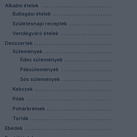
Alkalmi ételek
Ballagási ételek
Születésnapi receptek
Vendégváró ételek
Desszertek
Sütemények
Édes sütemények
Péksütemények
Sós sütemények
Kekszek
Piték
Pohárkrémek
Torták
Ebédek