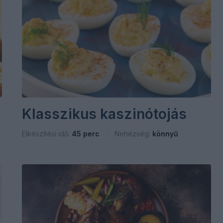
Klasszikus kaszinótojás
Elkészítési idő:
45 perc
Nehézség:
könnyű