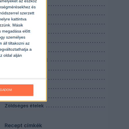
 amelyeket az eszköz
Köretek
zönségmérésekhez és
ódszerrel szerzett
Levesek
elyre kattintva
Nagyi receptek
ezzünk. Másik
ás megadása előtt
Reggelik
hogy személyes
Saláták
áll tiltakozni az
egváltoztathatja a
Savanyúságok
z oldal alján
Szószok, mártások
Tejes ételek
Tésztás ételek
Tojásos ételek
OGADOM
Vacsorák
Zöldséges ételek
Recept címkék