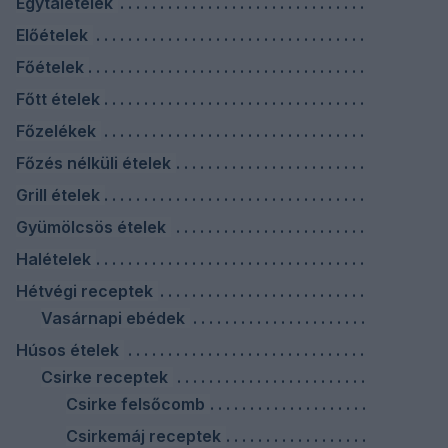
Egytálételek
Előételek
Főételek
Főtt ételek
Főzelékek
Főzés nélküli ételek
Grill ételek
Gyümölcsös ételek
Halételek
Hétvégi receptek
Vasárnapi ebédek
Húsos ételek
Csirke receptek
Csirke felsőcomb
Csirkemáj receptek