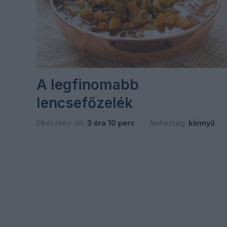
A legfinomabb
lencsefőzelék
Elkészítési idő:
3 óra 10 perc
Nehézség:
könnyű