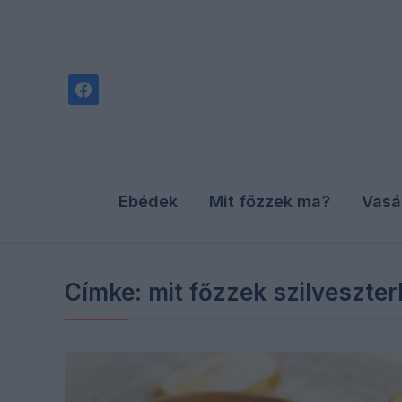
facebook
Ebédek
Mit főzzek ma?
Vasá
Címke:
mit főzzek szilveszter