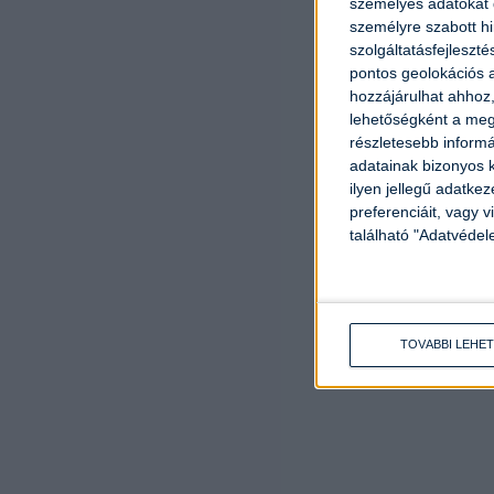
személyes adatokat d
személyre szabott h
szolgáltatásfejleszté
pontos geolokációs a
hozzájárulhat ahhoz,
lehetőségként a megf
részletesebb informác
adatainak bizonyos k
ilyen jellegű adatke
preferenciáit, vagy v
található "Adatvéde
TOVÁBBI LEHE