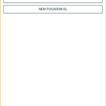
Köretek
NEM FOGADOM EL
Levesek
Nagyi receptek
Reggelik
Saláták
Savanyúságok
Szószok, mártások
Tejes ételek
Tésztás ételek
Tojásos ételek
Vacsorák
Zöldséges ételek