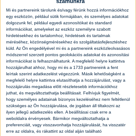
számunkra
Mi és partnereink tárolunk és/vagy férünk hozzá információkhoz
egy eszközön, például sütik formájában, és személyes adatokat
Eredeti coleslaw saláta recept
dolgozunk fel, például egyedi azonosítókat és standard
információkat, amelyeket az eszköz személyre szabott
Elkészítési idő:
1 óra 15 perc
Nehézség:
könnyű
hirdetésekhez és tartalomhoz, hirdetések és tartalmak
méréséhez, közönségmérésekhez és szolgáltatásfejlesztéshez
küld.
Az Ön engedélyével mi és a partnereink eszközleolvasásos
módszerrel szerzett pontos geolokációs adatokat és azonosítási
információkat is felhasználhatunk. A megfelelő helyre kattintva
hozzájárulhat ahhoz, hogy mi és a 1733 partnereink a fent
leírtak szerint adatkezelést végezzünk. Másik lehetőségként a
megfelelő helyre kattintva elutasíthatja a hozzájárulást, vagy a
hozzájárulás megadása előtt részletesebb információkhoz
juthat, és megváltoztathatja beállításait.
Felhívjuk figyelmét,
hogy személyes adatainak bizonyos kezeléséhez nem feltétlenül
szükséges az Ön hozzájárulása, de jogában áll tiltakozni az
ilyen jellegű adatkezelés ellen. A beállításai csak erre a
weboldalra érvényesek. Bármikor megváltoztathatja a
preferenciáit, vagy visszavonhatja hozzájárulását, ha visszatér
erre az oldalra, és rákattint az oldal alján található