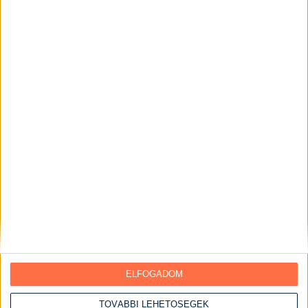
Csirkemáj receptek
Csirkemell receptek
Csirkemell receptek sütőben
Szaftos csirkemell receptek
Csirkeszárny receptek
Serpenyős csirkemell receptek
Kacsa receptek
Marha receptek
Pulyka receptek
Sertéshús receptek
Sertéscomb receptek
Sertéskaraj receptek
Sertéslapocka receptek
ELFOGADOM
Sertéstarja receptek
Virslis ételek
TOVÁBBI LEHETŐSÉGEK