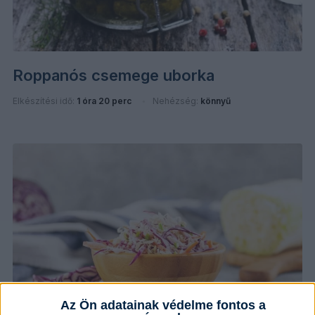
Roppanós csemege uborka
Elkészítési idő:
1 óra 20 perc
Nehézség:
könnyű
Az Ön adatainak védelme fontos a