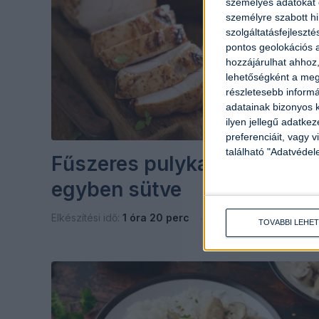
személyes adatokat d
személyre szabott h
szolgáltatásfejleszté
pontos geolokációs a
hozzájárulhat ahhoz,
lehetőségként a megf
részletesebb informác
adatainak bizonyos k
ilyen jellegű adatke
preferenciáit, vagy v
található "Adatvéde
Fűszeres pulykamell
egyben sütve
Elkészítési idő:
1 óra 20 perc
Nehézség:
könnyű
TOVÁBBI LEHE