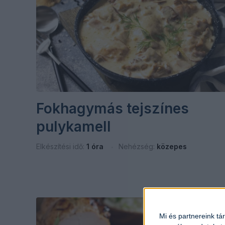
Fokhagymás tejszínes
pulykamell
Elkészítési idő:
1 óra
Nehézség:
közepes
Mi és partnereink tá