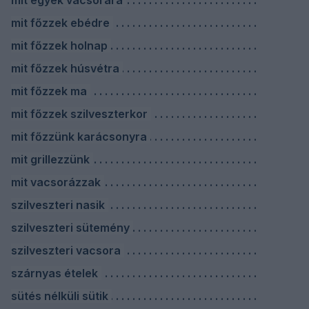
mit egyek vacsorára
mit főzzek ebédre
mit főzzek holnap
mit főzzek húsvétra
mit főzzek ma
mit főzzek szilveszterkor
mit főzzünk karácsonyra
mit grillezzünk
mit vacsorázzak
szilveszteri nasik
szilveszteri sütemény
szilveszteri vacsora
szárnyas ételek
sütés nélküli sütik