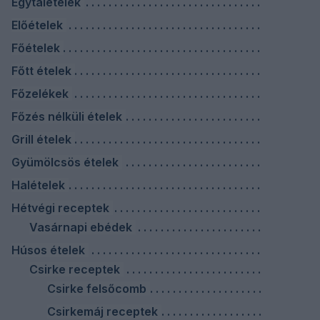
Egytálételek
Előételek
Főételek
Főtt ételek
Főzelékek
Főzés nélküli ételek
Grill ételek
Gyümölcsös ételek
Halételek
Hétvégi receptek
Vasárnapi ebédek
Húsos ételek
Csirke receptek
Csirke felsőcomb
Csirkemáj receptek