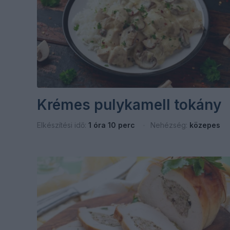
Krémes pulykamell tokány
Elkészítési idő:
1 óra 10 perc
Nehézség:
közepes