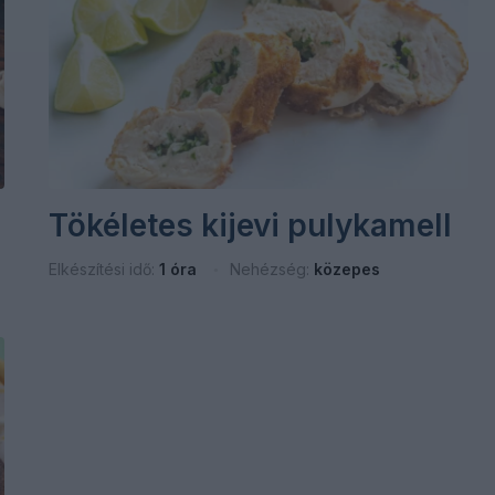
Tökéletes kijevi pulykamell
Elkészítési idő:
1 óra
Nehézség:
közepes