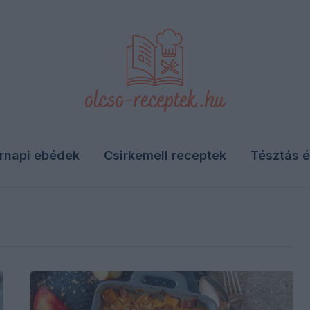
rnapi ebédek
Csirkemell receptek
Tésztás é