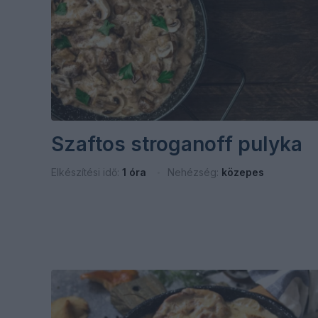
Szaftos stroganoff pulyka
Elkészítési idő:
1 óra
Nehézség:
közepes