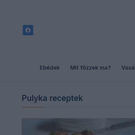
facebook
Ebédek
Mit főzzek ma?
Vasá
Pulyka receptek