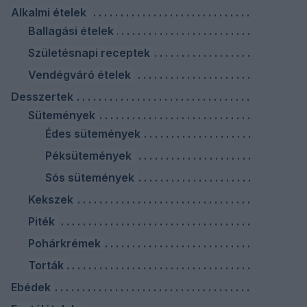
Alkalmi ételek
Ballagási ételek
Születésnapi receptek
Vendégváró ételek
Desszertek
Sütemények
Édes sütemények
Péksütemények
Sós sütemények
Kekszek
Piték
Pohárkrémek
Torták
Ebédek