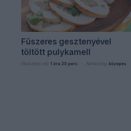
Fűszeres gesztenyével
töltött pulykamell
Elkészítési idő:
1 óra 20 perc
Nehézség:
közepes