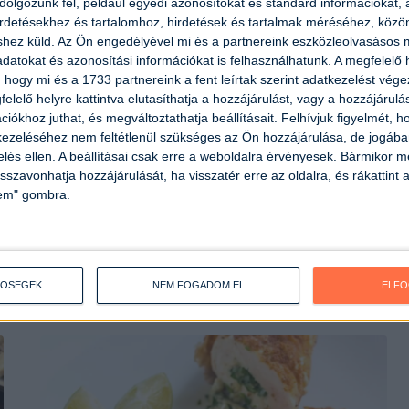
olgozunk fel, például egyedi azonosítókat és standard információkat,
irdetésekhez és tartalomhoz, hirdetések és tartalmak méréséhez, kö
shez küld.
Az Ön engedélyével mi és a partnereink eszközleolvasásos m
datokat és azonosítási információkat is felhasználhatunk. A megfelelő h
 hogy mi és a 1733 partnereink a fent leírtak szerint adatkezelést vég
elelő helyre kattintva elutasíthatja a hozzájárulást, vagy a hozzájárul
iókhoz juthat, és megváltoztathatja beállításait.
Felhívjuk figyelmét, 
ezeléséhez nem feltétlenül szükséges az Ön hozzájárulása, de jogában 
zelés ellen. A beállításai csak erre a weboldalra érvényesek. Bármikor m
isszavonhatja hozzájárulását, ha visszatér erre az oldalra, és rákattint a
lem" gombra.
Baconbe tekert aszalt
szilvával töltött pulykamell
Elkészítési idő:
1 óra 20 perc
Nehézség:
közepes
TŐSÉGEK
NEM FOGADOM EL
ELF