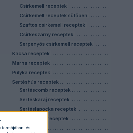
Csirkemell receptek
Csirkemell receptek sütőben
Szaftos csirkemell receptek
Csirkeszárny receptek
Serpenyős csirkemell receptek
Kacsa receptek
Marha receptek
Pulyka receptek
Sertéshús receptek
Sertéscomb receptek
Sertéskaraj receptek
Sertéslapocka receptek
a
Sertéstarja receptek
Virslis ételek
k formájában, és