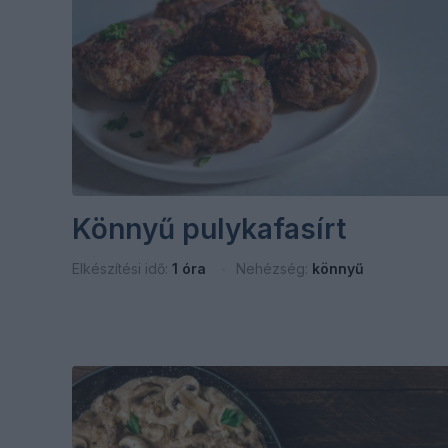
Könnyű pulykafasírt
Elkészítési idő:
1 óra
Nehézség:
könnyű