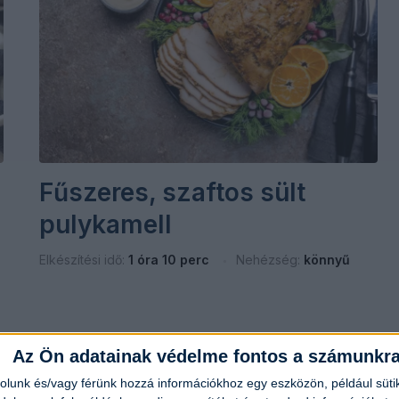
Fűszeres, szaftos sült
pulykamell
Elkészítési idő:
1 óra 10 perc
Nehézség:
könnyű
Az Ön adatainak védelme fontos a számunkr
rolunk és/vagy férünk hozzá információkhoz egy eszközön, például süti