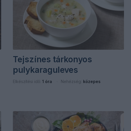
Tejszínes tárkonyos
pulykaraguleves
Elkészítési idő:
1 óra
Nehézség:
közepes