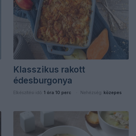
Klasszikus rakott
édesburgonya
Elkészítési idő:
1 óra 10 perc
Nehézség:
közepes