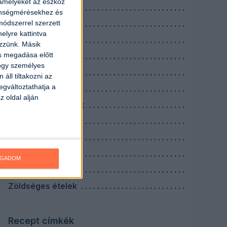
 amelyeket az eszköz
Köretek
zönségmérésekhez és
ódszerrel szerzett
Levesek
elyre kattintva
Nagyi receptek
ezzünk. Másik
ás megadása előtt
Reggelik
hogy személyes
Saláták
áll tiltakozni az
egváltoztathatja a
Savanyúságok
z oldal alján
Szószok, mártások
Tejes ételek
Tésztás ételek
Tojásos ételek
OGADOM
Vacsorák
Zöldséges ételek
Recept címkék