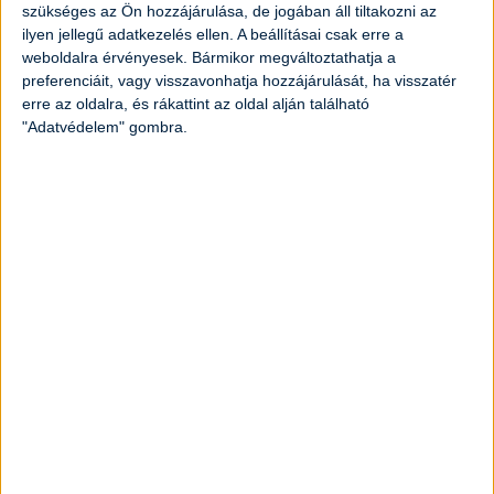
szükséges az Ön hozzájárulása, de jogában áll tiltakozni az
ilyen jellegű adatkezelés ellen. A beállításai csak erre a
weboldalra érvényesek. Bármikor megváltoztathatja a
preferenciáit, vagy visszavonhatja hozzájárulását, ha visszatér
erre az oldalra, és rákattint az oldal alján található
"Adatvédelem" gombra.
Krémes grízpuding
Elkészítési idő:
20 perc
Nehézség:
könnyű