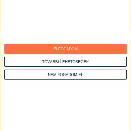
ELFOGADOM
TOVÁBBI LEHETŐSÉGEK
NEM FOGADOM EL
Zablisztes palacsinta
Elkészítési idő:
20 perc
Nehézség: