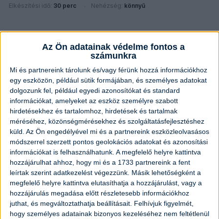
Elkészítési idő:
30 perc
Nehézség:
könnyű
Az Ön adatainak védelme fontos a
számunkra
Mi és partnereink tárolunk és/vagy férünk hozzá információkhoz
egy eszközön, például sütik formájában, és személyes adatokat
dolgozunk fel, például egyedi azonosítókat és standard
információkat, amelyeket az eszköz személyre szabott
hirdetésekhez és tartalomhoz, hirdetések és tartalmak
méréséhez, közönségmérésekhez és szolgáltatásfejlesztéshez
küld.
Az Ön engedélyével mi és a partnereink eszközleolvasásos
módszerrel szerzett pontos geolokációs adatokat és azonosítási
információkat is felhasználhatunk. A megfelelő helyre kattintva
hozzájárulhat ahhoz, hogy mi és a 1733 partnereink a fent
leírtak szerint adatkezelést végezzünk. Másik lehetőségként a
megfelelő helyre kattintva elutasíthatja a hozzájárulást, vagy a
Puha gesztenyegolyó
hozzájárulás megadása előtt részletesebb információkhoz
juthat, és megváltoztathatja beállításait.
Felhívjuk figyelmét,
Elkészítési idő:
1 óra 10 perc
Nehézség:
könnyű
hogy személyes adatainak bizonyos kezeléséhez nem feltétlenül