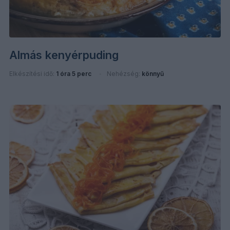
Almás kenyérpuding
Elkészítési idő:
1 óra 5 perc
Nehézség:
könnyű