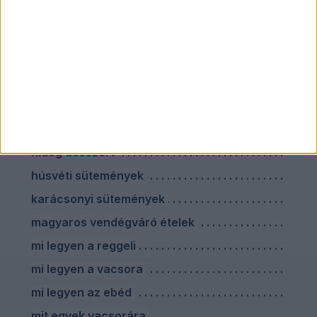
darált húsos ételek
ebéd utáni desszertek
egészséges vacsora főzés nélkül
előre elkészíthető húsvéti ételek
farsangi sütik
hideg desszert
húsvéti sütemények
karácsonyi sütemények
magyaros vendégváró ételek
mi legyen a reggeli
mi legyen a vacsora
mi legyen az ebéd
mit egyek vacsorára