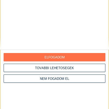
Vasárnapi ebédek
Húsos ételek
Csirke receptek
Csirke felsőcomb
Csirkemáj receptek
Csirkemell receptek
Csirkemell receptek sütőben
Szaftos csirkemell receptek
ELFOGADOM
Csirkeszárny receptek
TOVÁBBI LEHETŐSÉGEK
Serpenyős csirkemell receptek
Kacsa receptek
NEM FOGADOM EL
Marha receptek
Pulyka receptek
Sertéshús receptek
Sertéscomb receptek