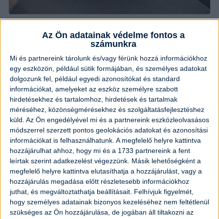
Hagyományos csevap
Az Ön adatainak védelme fontos a
számunkra
Elkészítési idő:
1 óra 50 perc
Nehézség:
közepes
Mi és partnereink tárolunk és/vagy férünk hozzá információkhoz
egy eszközön, például sütik formájában, és személyes adatokat
dolgozunk fel, például egyedi azonosítókat és standard
információkat, amelyeket az eszköz személyre szabott
hirdetésekhez és tartalomhoz, hirdetések és tartalmak
méréséhez, közönségmérésekhez és szolgáltatásfejlesztéshez
küld.
Az Ön engedélyével mi és a partnereink eszközleolvasásos
módszerrel szerzett pontos geolokációs adatokat és azonosítási
információkat is felhasználhatunk. A megfelelő helyre kattintva
hozzájárulhat ahhoz, hogy mi és a 1733 partnereink a fent
leírtak szerint adatkezelést végezzünk. Másik lehetőségként a
megfelelő helyre kattintva elutasíthatja a hozzájárulást, vagy a
hozzájárulás megadása előtt részletesebb információkhoz
juthat, és megváltoztathatja beállításait.
Felhívjuk figyelmét,
hogy személyes adatainak bizonyos kezeléséhez nem feltétlenül
szükséges az Ön hozzájárulása, de jogában áll tiltakozni az