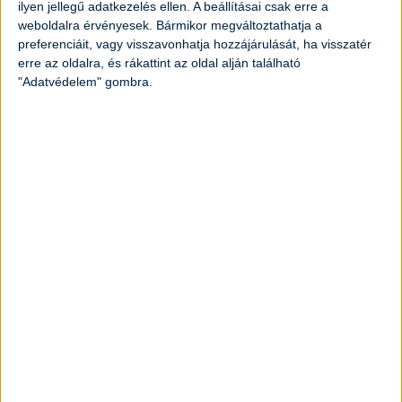
ilyen jellegű adatkezelés ellen. A beállításai csak erre a
Omlós BBQ oldalas
weboldalra érvényesek. Bármikor megváltoztathatja a
preferenciáit, vagy visszavonhatja hozzájárulását, ha visszatér
Elkészítési idő:
3 óra 20 perc
Nehézség:
közepes
erre az oldalra, és rákattint az oldal alján található
"Adatvédelem" gombra.
Grillezett spárga citrommal