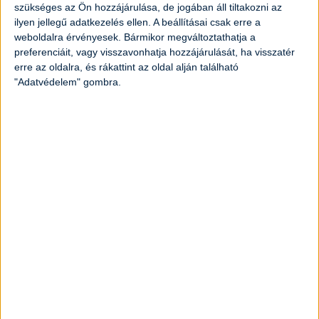
szükséges az Ön hozzájárulása, de jogában áll tiltakozni az
ilyen jellegű adatkezelés ellen. A beállításai csak erre a
weboldalra érvényesek. Bármikor megváltoztathatja a
preferenciáit, vagy visszavonhatja hozzájárulását, ha visszatér
erre az oldalra, és rákattint az oldal alján található
"Adatvédelem" gombra.
Krémes grízpuding
Elkészítési idő:
20 perc
Nehézség:
könnyű