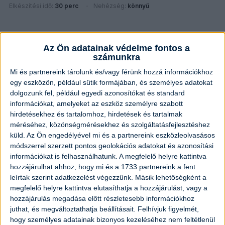
Elkészítési idő:
30 perc
Nehézség:
könnyű
Az Ön adatainak védelme fontos a
számunkra
Mi és partnereink tárolunk és/vagy férünk hozzá információkhoz
egy eszközön, például sütik formájában, és személyes adatokat
dolgozunk fel, például egyedi azonosítókat és standard
információkat, amelyeket az eszköz személyre szabott
hirdetésekhez és tartalomhoz, hirdetések és tartalmak
méréséhez, közönségmérésekhez és szolgáltatásfejlesztéshez
küld.
Az Ön engedélyével mi és a partnereink eszközleolvasásos
módszerrel szerzett pontos geolokációs adatokat és azonosítási
információkat is felhasználhatunk. A megfelelő helyre kattintva
hozzájárulhat ahhoz, hogy mi és a 1733 partnereink a fent
leírtak szerint adatkezelést végezzünk. Másik lehetőségként a
megfelelő helyre kattintva elutasíthatja a hozzájárulást, vagy a
Puha gesztenyegolyó
hozzájárulás megadása előtt részletesebb információkhoz
juthat, és megváltoztathatja beállításait.
Felhívjuk figyelmét,
Elkészítési idő:
1 óra 10 perc
Nehézség:
könnyű
hogy személyes adatainak bizonyos kezeléséhez nem feltétlenül