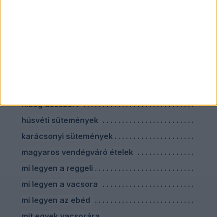
darált húsos ételek
ebéd utáni desszertek
egészséges vacsora főzés nélkül
előre elkészíthető húsvéti ételek
farsangi sütik
hideg desszert
húsvéti sütemények
karácsonyi sütemények
magyaros vendégváró ételek
mi legyen a reggeli
mi legyen a vacsora
mi legyen az ebéd
mit egyek vacsorára