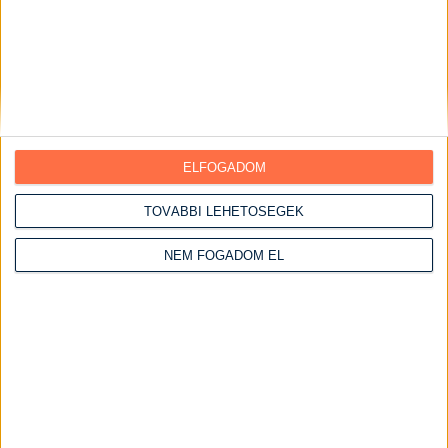
ELFOGADOM
TOVÁBBI LEHETŐSÉGEK
NEM FOGADOM EL
Gyors sonkás-sajtos csavart rúd
Elkészítési idő:
40 perc
Nehézség:
könnyű