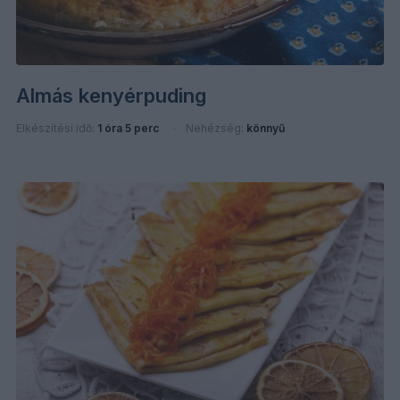
Almás kenyérpuding
Elkészítési idő:
1 óra 5 perc
Nehézség:
könnyű