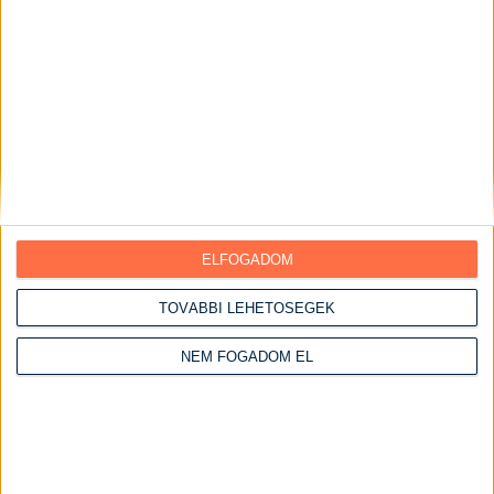
Vasárnapi ebédek
Húsos ételek
Csirke receptek
Csirke felsőcomb
Csirkemáj receptek
Csirkemell receptek
Csirkemell receptek sütőben
Szaftos csirkemell receptek
ELFOGADOM
Csirkeszárny receptek
TOVÁBBI LEHETŐSÉGEK
Serpenyős csirkemell receptek
Kacsa receptek
NEM FOGADOM EL
Marha receptek
Pulyka receptek
Sertéshús receptek
Sertéscomb receptek