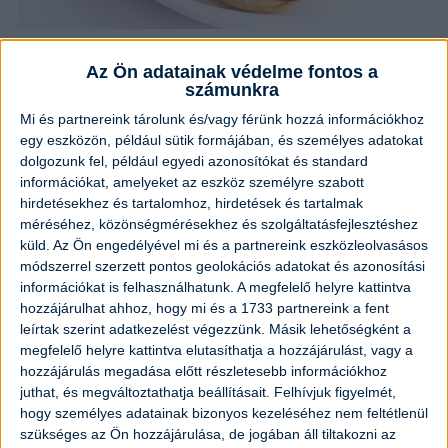
Az igazi néró teasütemény
Az Ön adatainak védelme fontos a
számunkra
Elkészítési idő:
35 perc
Nehézség:
könnyű
Mi és partnereink tárolunk és/vagy férünk hozzá információkhoz
egy eszközön, például sütik formájában, és személyes adatokat
dolgozunk fel, például egyedi azonosítókat és standard
információkat, amelyeket az eszköz személyre szabott
hirdetésekhez és tartalomhoz, hirdetések és tartalmak
méréséhez, közönségmérésekhez és szolgáltatásfejlesztéshez
küld.
Az Ön engedélyével mi és a partnereink eszközleolvasásos
módszerrel szerzett pontos geolokációs adatokat és azonosítási
információkat is felhasználhatunk. A megfelelő helyre kattintva
hozzájárulhat ahhoz, hogy mi és a 1733 partnereink a fent
leírtak szerint adatkezelést végezzünk. Másik lehetőségként a
megfelelő helyre kattintva elutasíthatja a hozzájárulást, vagy a
hozzájárulás megadása előtt részletesebb információkhoz
juthat, és megváltoztathatja beállításait.
Felhívjuk figyelmét,
hogy személyes adatainak bizonyos kezeléséhez nem feltétlenül
szükséges az Ön hozzájárulása, de jogában áll tiltakozni az