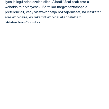
ilyen jellegű adatkezelés ellen. A beállításai csak erre a
Klasszikus kaszinótojás
weboldalra érvényesek. Bármikor megváltoztathatja a
preferenciáit, vagy visszavonhatja hozzájárulását, ha visszatér
Elkészítési idő:
45 perc
Nehézség:
könnyű
erre az oldalra, és rákattint az oldal alján található
"Adatvédelem" gombra.
Hagyományos marhapörkölt