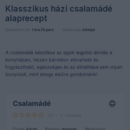
Klasszikus házi csalamádé
alaprecept
Elkészítési idő:
1 óra 25 perc
Nehézség:
könnyű
A csalamádé készítése az egyik legjobb döntés a
konyhában, hiszen bármikor elővehető és
fogyasztható, egészséges és az előállítása sem olyan
bonyolult, mint ahogy elsőre gondolnánk!
Csalamádé
0.0
–
0
szavazat
Fogás:
köret
Konyha:
magyar
Nehézség: