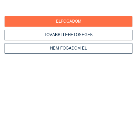
Gyümölcsös ételek
Halételek
ELFOGADOM
Hétvégi receptek
TOVÁBBI LEHETŐSÉGEK
Vasárnapi ebédek
Húsos ételek
NEM FOGADOM EL
Csirke receptek
Csirke felsőcomb
Csirkemáj receptek
Csirkemell receptek
Csirkemell receptek sütőben
Szaftos csirkemell receptek
Csirkeszárny receptek
Serpenyős csirkemell receptek
Kacsa receptek