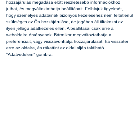
2
kg
káposzta
hozzájárulás megadása előtt részletesebb információkhoz
juthat, és megváltoztathatja beállításait.
Felhívjuk figyelmét,
hogy személyes adatainak bizonyos kezeléséhez nem feltétlenül
50
dkg
hagyma
szükséges az Ön hozzájárulása, de jogában áll tiltakozni az
ilyen jellegű adatkezelés ellen. A beállításai csak erre a
1
kg
sárgarépa
weboldalra érvényesek. Bármikor megváltoztathatja a
preferenciáit, vagy visszavonhatja hozzájárulását, ha visszatér
erre az oldalra, és rákattint az oldal alján található
10
dkg
só
"Adatvédelem" gombra.
8
dkg
cukor
3
dl
ecet
Elkészítés
A zöldségeket megmossuk alaposan és
elsőként az uborkát és a répát amennyire