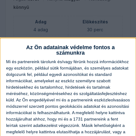
könnyű
Adag
Előkészítés
4
adag
30
perc
Elkészítés
Pihentetés
Az Ön adatainak védelme fontos a
25
perc
30
perc
számunkra
Összesen
Mi és partnereink tárolunk és/vagy férünk hozzá információkhoz
1
óra
25
perc
egy eszközön, például sütik formájában, és személyes adatokat
dolgozunk fel, például egyedi azonosítókat és standard
információkat, amelyeket az eszköz személyre szabott
hirdetésekhez és tartalomhoz, hirdetések és tartalmak
Hozzávalók
méréséhez, közönségmérésekhez és szolgáltatásfejlesztéshez
küld.
Az Ön engedélyével mi és a partnereink eszközleolvasásos
80
dkg
paprika
módszerrel szerzett pontos geolokációs adatokat és azonosítási
információkat is felhasználhatunk. A megfelelő helyre kattintva
hozzájárulhat ahhoz, hogy mi és a 1731 partnereink a fent
80
dkg
uborka
leírtak szerint adatkezelést végezzünk. Másik lehetőségként a
megfelelő helyre kattintva elutasíthatja a hozzájárulást, vagy a