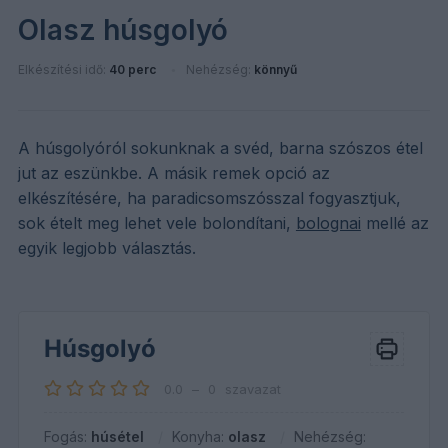
Olasz húsgolyó
Elkészítési idő:
40 perc
Nehézség:
könnyű
A húsgolyóról sokunknak a svéd, barna szószos étel
jut az eszünkbe. A másik remek opció az
elkészítésére, ha paradicsomszósszal fogyasztjuk,
sok ételt meg lehet vele bolondítani,
bolognai
mellé az
egyik legjobb választás.
Húsgolyó
0.0
–
0
szavazat
Fogás:
húsétel
Konyha:
olasz
Nehézség: