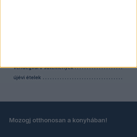
szilveszteri vacsora
szárnyas ételek
sütés nélküli sütik
sütőben sült ételek
vendégváró ebéd
vendégváró húsételek
vendégváró sütemények
újévi ételek
Mozogj otthonosan a konyhában!