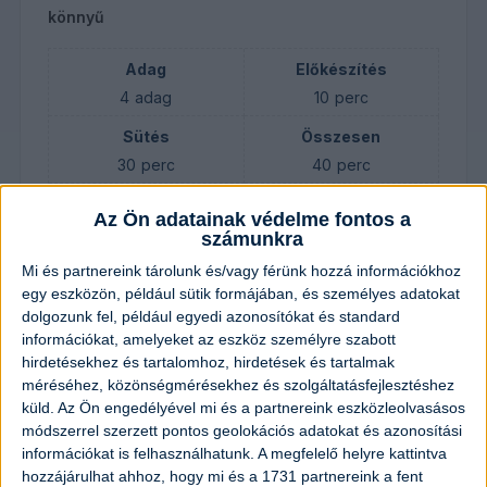
könnyű
Adag
Előkészítés
4
adag
10
perc
Sütés
Összesen
30
perc
40
perc
Az Ön adatainak védelme fontos a
számunkra
Hozzávalók
Mi és partnereink tárolunk és/vagy férünk hozzá információkhoz
egy eszközön, például sütik formájában, és személyes adatokat
30
dkg
darált marhahús
dolgozunk fel, például egyedi azonosítókat és standard
információkat, amelyeket az eszköz személyre szabott
20
dkg
darált sertéshús
hirdetésekhez és tartalomhoz, hirdetések és tartalmak
méréséhez, közönségmérésekhez és szolgáltatásfejlesztéshez
küld.
Az Ön engedélyével mi és a partnereink eszközleolvasásos
2
evőkanál
petrezselyem por
módszerrel szerzett pontos geolokációs adatokat és azonosítási
információkat is felhasználhatunk. A megfelelő helyre kattintva
1
darab
tojás
hozzájárulhat ahhoz, hogy mi és a 1731 partnereink a fent