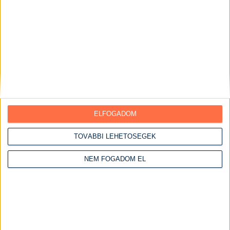
Pohárkrémek
Torták
Ebédek
Egytálételek
Előételek
Főételek
Főtt ételek
ELFOGADOM
Főzelékek
TOVÁBBI LEHETŐSÉGEK
Főzés nélküli ételek
Grill ételek
NEM FOGADOM EL
Gyümölcsös ételek
Halételek
Hétvégi receptek
Vasárnapi ebédek