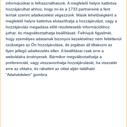
1
fej
hagyma
információkat is felhasználhatunk. A megfelelő helyre kattintva
hozzájárulhat ahhoz, hogy mi és a 1733 partnereink a fent
leírtak szerint adatkezelést végezzünk. Másik lehetőségként a
2
gerezd
fokhagyma
megfelelő helyre kattintva elutasíthatja a hozzájárulást, vagy a
hozzájárulás megadása előtt részletesebb információkhoz
2
evőkanál
olívaolaj vagy vaj
juthat, és megváltoztathatja beállításait.
Felhívjuk figyelmét,
hogy személyes adatainak bizonyos kezeléséhez nem feltétlenül
szükséges az Ön hozzájárulása, de jogában áll tiltakozni az
1
liter
zöldségalaplé vagy víz
ilyen jellegű adatkezelés ellen. A beállításai csak erre a
weboldalra érvényesek. Bármikor megváltoztathatja a
1
teáskanál
őrölt kömény
preferenciáit, vagy visszavonhatja hozzájárulását, ha visszatér
erre az oldalra, és rákattint az oldal alján található
"Adatvédelem" gombra.
1
teáskanál
pirospaprika
só ízlés szerint
frissen őrölt fekete bors ízlés szerint
1⁄2
bögre
tejföl vagy növényi tejföl