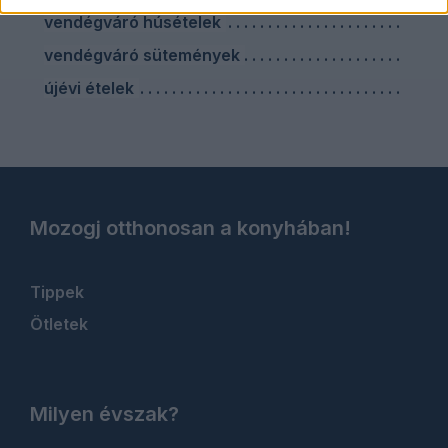
vendégváró húsételek
vendégváró sütemények
újévi ételek
Mozogj otthonosan a konyhában!
Tippek
Ötletek
Milyen évszak?