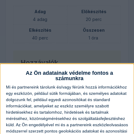
Adag
Előkészítés
4
adag
20
perc
Elkészítés
Összesen
40
perc
1
óra
Hozzávalók
Az Ön adatainak védelme fontos a
4
darab
krumpli
számunkra
Mi és partnereink tárolunk és/vagy férünk hozzá információkhoz
2
darab
sárgarépa
egy eszközön, például sütik formájában, és személyes adatokat
dolgozunk fel, például egyedi azonosítókat és standard
1
darab
fehérrépa
információkat, amelyeket az eszköz személyre szabott
hirdetésekhez és tartalomhoz, hirdetések és tartalmak
méréséhez, közönségmérésekhez és szolgáltatásfejlesztéshez
1
darab
zeller
küld.
Az Ön engedélyével mi és a partnereink eszközleolvasásos
módszerrel szerzett pontos geolokációs adatokat és azonosítási