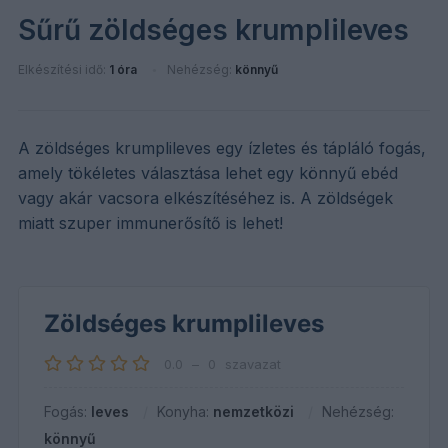
Sűrű zöldséges krumplileves
Elkészítési idő:
1 óra
Nehézség:
könnyű
A zöldséges krumplileves egy ízletes és tápláló fogás,
amely tökéletes választása lehet egy könnyű ebéd
vagy akár vacsora elkészítéséhez is. A zöldségek
miatt szuper immunerősítő is lehet!
Zöldséges krumplileves
0.0
–
0
szavazat
Fogás:
leves
Konyha:
nemzetközi
Nehézség:
könnyű