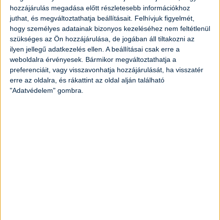
2
darab
rozmaring ág
hozzájárulás megadása előtt részletesebb információkhoz
juthat, és megváltoztathatja beállításait.
Felhívjuk figyelmét,
hogy személyes adatainak bizonyos kezeléséhez nem feltétlenül
2
gerezd
fokhagyma
szükséges az Ön hozzájárulása, de jogában áll tiltakozni az
ilyen jellegű adatkezelés ellen. A beállításai csak erre a
100
gramm
olívabogyó
weboldalra érvényesek. Bármikor megváltoztathatja a
preferenciáit, vagy visszavonhatja hozzájárulását, ha visszatér
erre az oldalra, és rákattint az oldal alján található
2
darab
paradicsom
"Adatvédelem" gombra.
só ízlés szerint
bors ízlés szerint
Elkészítés
A hússzeleteket mossuk meg alaposan
majd egy papírtörlő segítségével itassuk