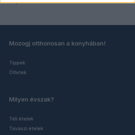
újévi ételek
Mozogj otthonosan a konyhában!
Tippek
Ötletek
Milyen évszak?
Téli ételek
Tavaszi ételek