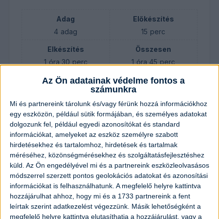
Adag
Előkészítés
4
adag
15
perc
Elkészítés
Összesen
1
óra
30
perc
1
óra
45
perc
Az Ön adatainak védelme fontos a
számunkra
Hozzávalók
Mi és partnereink tárolunk és/vagy férünk hozzá információkhoz
egy eszközön, például sütik formájában, és személyes adatokat
1,5
kilogramm
karaj
dolgozunk fel, például egyedi azonosítókat és standard
információkat, amelyeket az eszköz személyre szabott
hirdetésekhez és tartalomhoz, hirdetések és tartalmak
0,5
dl
olaj
méréséhez, közönségmérésekhez és szolgáltatásfejlesztéshez
küld.
Az Ön engedélyével mi és a partnereink eszközleolvasásos
0,5
csokor
petrezselyem
módszerrel szerzett pontos geolokációs adatokat és azonosítási
információkat is felhasználhatunk. A megfelelő helyre kattintva
hozzájárulhat ahhoz, hogy mi és a 1733 partnereink a fent
500
gramm
bab
leírtak szerint adatkezelést végezzünk. Másik lehetőségként a
megfelelő helyre kattintva elutasíthatja a hozzájárulást, vagy a