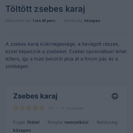
Töltött zsebes karaj
Elkészítési idő:
1 óra 45 perc
Nehézség:
közepes
A zsebes karaj különlegessége, a bevágott részek,
ezzel képezzük a zsebeket. Ezeket opcionálisan lehet
tölteni, így a húst belülről járja át a finom pác és a
zöldségek.
Zsebes karaj
0.0
–
0
szavazat
Fogás:
főétel
Konyha:
nemzetközi
Nehézség:
közepes