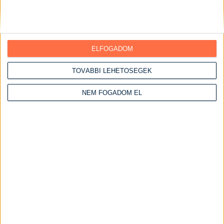
Főzés nélküli ételek
Grill ételek
Gyümölcsös ételek
ELFOGADOM
Halételek
TOVÁBBI LEHETŐSÉGEK
Hétvégi receptek
Vasárnapi ebédek
NEM FOGADOM EL
Húsos ételek
Csirke receptek
Csirke felsőcomb
Csirkemáj receptek
Csirkemell receptek
Csirkemell receptek sütőben
Szaftos csirkemell receptek
Csirkeszárny receptek