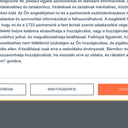
olgozunk fel, például egyedi azonosítókat és standard információkat,
irdetésekhez és tartalomhoz, hirdetések és tartalmak méréséhez, kö
shez küld.
Az Ön engedélyével mi és a partnereink eszközleolvasásos m
datokat és azonosítási információkat is felhasználhatunk. A megfelelő h
 hogy mi és a 1733 partnereink a fent leírtak szerint adatkezelést vég
elelő helyre kattintva elutasíthatja a hozzájárulást, vagy a hozzájárul
iókhoz juthat, és megváltoztathatja beállításait.
Felhívjuk figyelmét, 
ezeléséhez nem feltétlenül szükséges az Ön hozzájárulása, de jogában 
zelés ellen. A beállításai csak erre a weboldalra érvényesek. Bármikor m
isszavonhatja hozzájárulását, ha visszatér erre az oldalra, és rákattint a
lem" gombra.
TŐSÉGEK
NEM FOGADOM EL
ELF