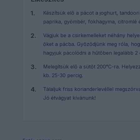
Készítsük elő a pácot a joghurt, tandoo
paprika, gyömbér, fokhagyma, citromlé 
Vágjuk be a csirkemelleket néhány helye
őket a pácba. Győződjünk meg róla, hogy
hagyjuk pácolódni a hűtőben legalább 2 
Melegítsük elő a sütőt 200°C-ra. Helyez
kb. 25-30 percig.
Tálaljuk friss korianderlevéllel megszórv
Jó étvágyat kívánunk!