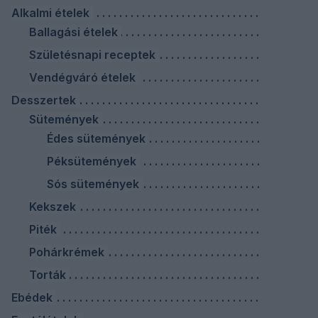
Alkalmi ételek
Ballagási ételek
Születésnapi receptek
Vendégváró ételek
Desszertek
Sütemények
Édes sütemények
Péksütemények
Sós sütemények
Kekszek
Piték
Pohárkrémek
Torták
Ebédek