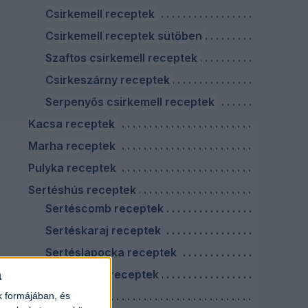
Csirkemell receptek
Csirkemell receptek sütőben
Szaftos csirkemell receptek
Csirkeszárny receptek
Serpenyős csirkemell receptek
Kacsa receptek
Marha receptek
Pulyka receptek
Sertéshús receptek
Sertéscomb receptek
Sertéskaraj receptek
Sertéslapocka receptek
a
Sertéstarja receptek
Virslis ételek
k formájában, és