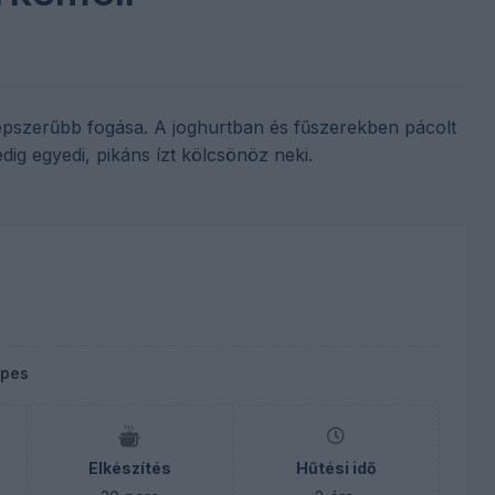
népszerűbb fogása. A joghurtban és fűszerekben pácolt
edig egyedi, pikáns ízt kölcsönöz neki.
epes
Elkészítés
Hűtési idő