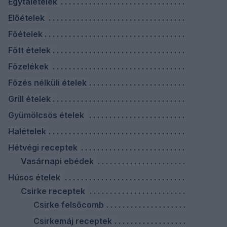
Egytálételek
Előételek
Főételek
Főtt ételek
Főzelékek
Főzés nélküli ételek
Grill ételek
Gyümölcsös ételek
Halételek
Hétvégi receptek
Vasárnapi ebédek
Húsos ételek
Csirke receptek
Csirke felsőcomb
Csirkemáj receptek