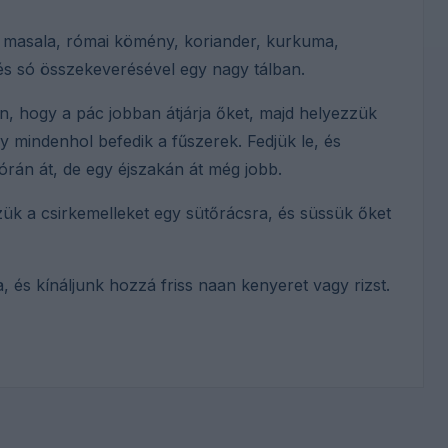
ri masala, római kömény, koriander, kurkuma,
és só összekeverésével egy nagy tálban.
n, hogy a pác jobban átjárja őket, majd helyezzük
 mindenhol befedik a fűszerek. Fedjük le, és
órán át, de egy éjszakán át még jobb.
zük a csirkemelleket egy sütőrácsra, és süssük őket
a, és kínáljunk hozzá friss naan kenyeret vagy rizst.