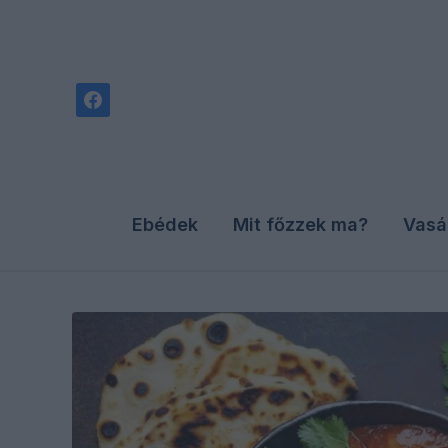
facebook
Ebédek
Mit főzzek ma?
Vasá