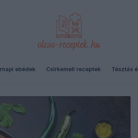
rnapi ebédek
Csirkemell receptek
Tésztás é