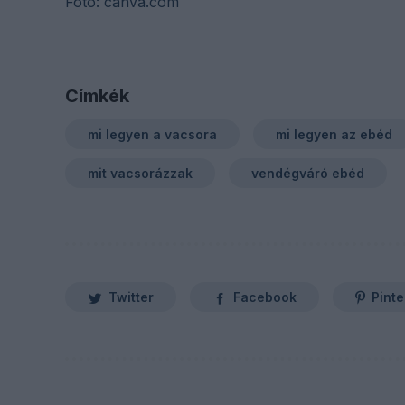
Fotó: canva.com
Címkék
mi legyen a vacsora
mi legyen az ebéd
mit vacsorázzak
vendégváró ebéd
Twitter
Facebook
Pinte