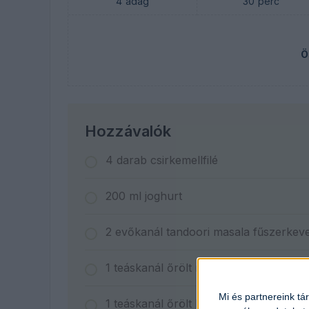
4
adag
30
perc
Ö
Hozzávalók
4
darab
csirkemellfilé
200
ml
joghurt
2
evőkanál
tandoori masala fűszerkev
1
teáskanál
őrölt római kömény
Mi és partnereink tá
1
teáskanál
őrölt koriander