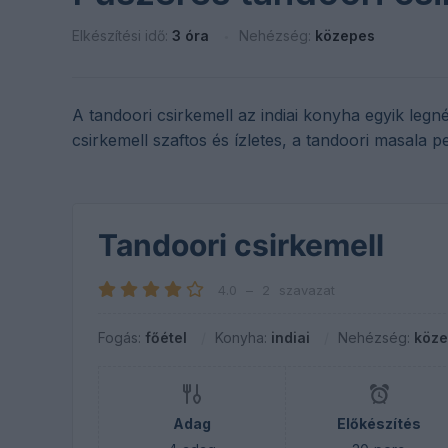
Elkészítési idő:
3 óra
Nehézség:
közepes
A tandoori csirkemell az indiai konyha egyik leg
csirkemell szaftos és ízletes, a tandoori masala p
Tandoori csirkemell
4.0
–
2
szavazat
Fogás:
főétel
Konyha:
indiai
Nehézség:
köz
Adag
Előkészítés