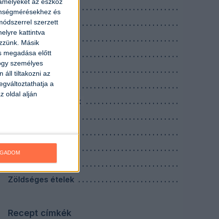
 amelyeket az eszköz
Köretek
zönségmérésekhez és
ódszerrel szerzett
Levesek
elyre kattintva
Nagyi receptek
ezzünk. Másik
ás megadása előtt
Reggelik
hogy személyes
Saláták
áll tiltakozni az
egváltoztathatja a
Savanyúságok
z oldal alján
Szószok, mártások
Tejes ételek
Tésztás ételek
Tojásos ételek
OGADOM
Vacsorák
Zöldséges ételek
Recept címkék