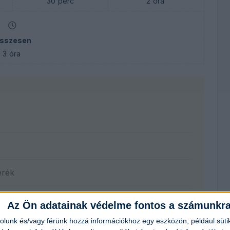
30
perc
2
óra
sszesen
3
óra
erék
Az Ön adatainak védelme fontos a számunkr
rolunk és/vagy férünk hozzá információkhoz egy eszközön, például süti