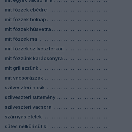
mit egyek vacsorára
mit főzzek ebédre
mit főzzek holnap
mit főzzek húsvétra
mit főzzek ma
mit főzzek szilveszterkor
mit főzzünk karácsonyra
mit grillezzünk
mit vacsorázzak
szilveszteri nasik
szilveszteri sütemény
szilveszteri vacsora
szárnyas ételek
sütés nélküli sütik