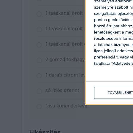
személyes adatokat d
személyre szabott h
1
teáskanál
őrölt kurkuma
szolgáltatásfejleszté
pontos geolokációs a
hozzájárulhat ahhoz,
1
teáskanál
őrölt paprika
lehetőségként a megf
részletesebb informác
1
teáskanál
őrölt gyömbér
adatainak bizonyos k
ilyen jellegű adatke
preferenciáit, vagy v
2
gerezd
fokhagyma
található "Adatvéde
1
darab
citrom leve
só ízlés szerint
TOVÁBBI LEHE
friss korianderlevél
Elkészítés