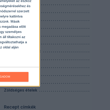
 amelyeket az eszköz
Köretek
zönségmérésekhez és
ódszerrel szerzett
Levesek
elyre kattintva
Nagyi receptek
ezzünk. Másik
ás megadása előtt
Reggelik
hogy személyes
Saláták
áll tiltakozni az
egváltoztathatja a
Savanyúságok
z oldal alján
Szószok, mártások
Tejes ételek
Tésztás ételek
Tojásos ételek
OGADOM
Vacsorák
Zöldséges ételek
Recept címkék