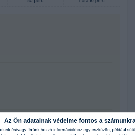
50
perc
1
óra
10
perc
Az Ön adatainak védelme fontos a számunkr
rolunk és/vagy férünk hozzá információkhoz egy eszközön, például süti