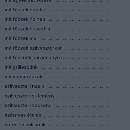
mit egyek vacsorára
mit főzzek ebédre
mit főzzek holnap
mit főzzek húsvétra
mit főzzek ma
mit főzzek szilveszterkor
mit főzzünk karácsonyra
mit grillezzünk
mit vacsorázzak
szilveszteri nasik
szilveszteri sütemény
szilveszteri vacsora
szárnyas ételek
sütés nélküli sütik