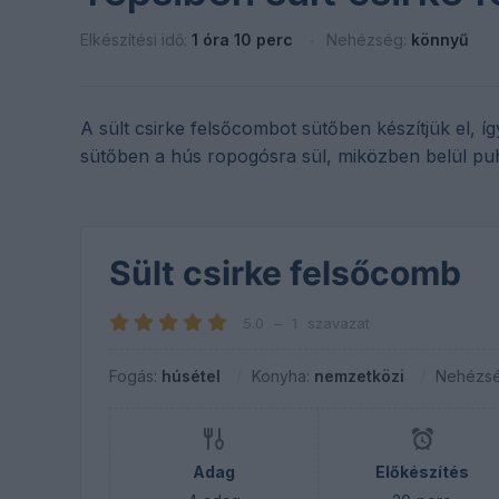
Elkészítési idő:
1 óra 10 perc
Nehézség:
könnyű
A sült csirke felsőcombot sütőben készítjük el, í
sütőben a hús ropogósra sül, miközben belül pu
Sült csirke felsőcomb
5.0
–
1
szavazat
Fogás:
húsétel
Konyha:
nemzetközi
Nehézs
Adag
Előkészítés