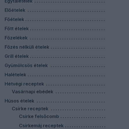
Egytálételek
Előételek
Főételek
Főtt ételek
Főzelékek
Főzés nélküli ételek
Grill ételek
Gyümölcsös ételek
Halételek
Hétvégi receptek
Vasárnapi ebédek
Húsos ételek
Csirke receptek
Csirke felsőcomb
Csirkemáj receptek