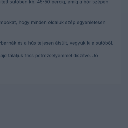
tett sütőben kb. 45-50 percig, amíg a bőr szépen
ombokat, hogy minden oldaluk szép egyenletesen
arnák és a hús teljesen átsült, vegyük ki a sütőből.
jd tálaljuk friss petrezselyemmel díszítve. Jó