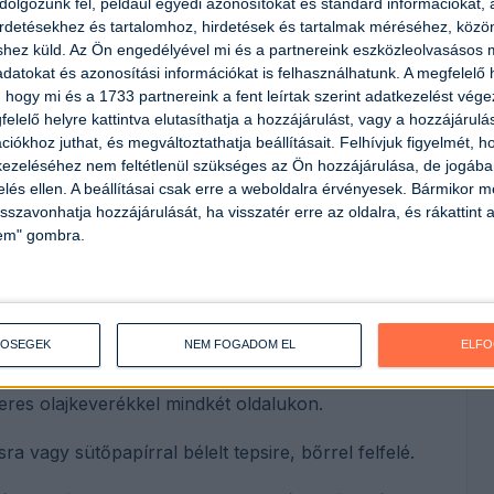
olgozunk fel, például egyedi azonosítókat és standard információkat,
irdetésekhez és tartalomhoz, hirdetések és tartalmak méréséhez, kö
shez küld.
Az Ön engedélyével mi és a partnereink eszközleolvasásos m
datokat és azonosítási információkat is felhasználhatunk. A megfelelő h
 hogy mi és a 1733 partnereink a fent leírtak szerint adatkezelést vég
elelő helyre kattintva elutasíthatja a hozzájárulást, vagy a hozzájárul
iókhoz juthat, és megváltoztathatja beállításait.
Felhívjuk figyelmét, 
ezeléséhez nem feltétlenül szükséges az Ön hozzájárulása, de jogában 
zelés ellen. A beállításai csak erre a weboldalra érvényesek. Bármikor m
 (180 Celsius-fokra, ha légkeveréses sütőt
isszavonhatja hozzájárulását, ha visszatér erre az oldalra, és rákattint a
lem" gombra.
szárítsuk meg papírtörlővel.
ajat, fokhagymaport, köményt, paprikát, sót és
TŐSÉGEK
NEM FOGADOM EL
ELF
eres olajkeverékkel mindkét oldalukon.
 vagy sütőpapírral bélelt tepsire, bőrrel felfelé.