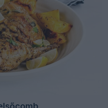
felsőcomb