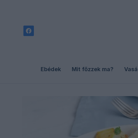
facebook
Ebédek
Mit főzzek ma?
Vasá