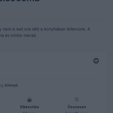
gy nem is kell sok időt a konyhában töltenünk. A
ha és omlós marad.
ég:
könnyű
Elkészítés
Összesen