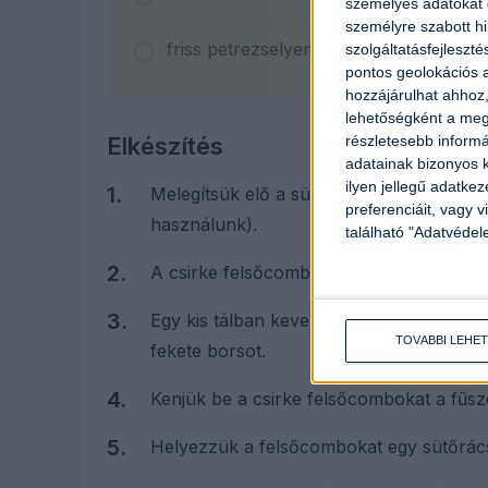
személyes adatokat d
személyre szabott h
friss petrezselyem a díszítéshez
szolgáltatásfejleszté
pontos geolokációs a
hozzájárulhat ahhoz,
lehetőségként a megf
részletesebb informác
Elkészítés
adatainak bizonyos k
ilyen jellegű adatke
Melegítsük elő a sütőt 200 Celsius-fokra
preferenciáit, vagy v
használunk).
található "Adatvéde
A csirke felsőcombot mossuk meg, majd 
Egy kis tálban keverjük össze az olívaol
TOVÁBBI LEHE
fekete borsot.
Kenjük be a csirke felsőcombokat a fűsz
Helyezzük a felsőcombokat egy sütőrácsra