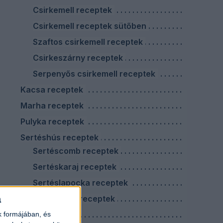
Csirkemell receptek
Csirkemell receptek sütőben
Szaftos csirkemell receptek
Csirkeszárny receptek
Serpenyős csirkemell receptek
Kacsa receptek
Marha receptek
Pulyka receptek
Sertéshús receptek
Sertéscomb receptek
Sertéskaraj receptek
Sertéslapocka receptek
a
Sertéstarja receptek
Virslis ételek
k formájában, és