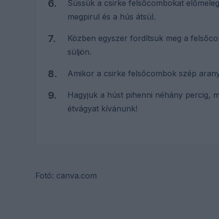
Süssük a csirke felsőcombokat előmelegí
megpirul és a hús átsül.
Közben egyszer fordítsuk meg a felsőc
süljön.
Amikor a csirke felsőcombok szép aranyb
Hagyjuk a húst pihenni néhány percig, ma
étvágyat kívánunk!
Fotó: canva.com