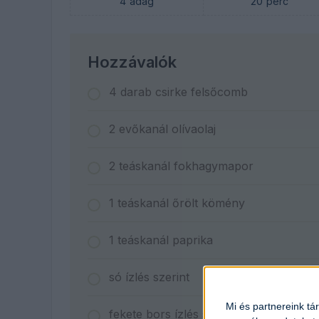
4
adag
20
perc
Hozzávalók
4
darab
csirke felsőcomb
2
evőkanál
olívaolaj
2
teáskanál
fokhagymapor
1
teáskanál
őrölt kömény
1
teáskanál
paprika
só ízlés szerint
Mi és partnereink tá
fekete bors ízlés szerint