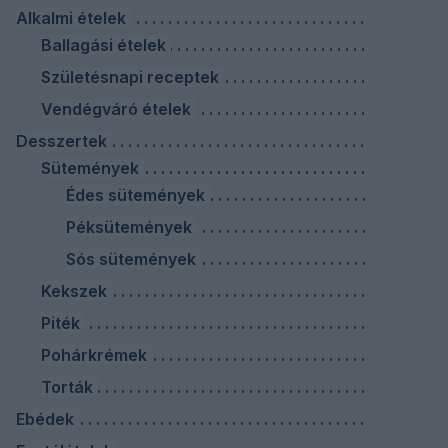
Alkalmi ételek
Ballagási ételek
Születésnapi receptek
Vendégváró ételek
Desszertek
Sütemények
Édes sütemények
Péksütemények
Sós sütemények
Kekszek
Piték
Pohárkrémek
Torták
Ebédek