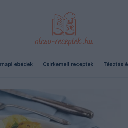
rnapi ebédek
Csirkemell receptek
Tésztás é