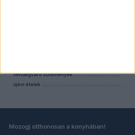
szilveszteri sütemény
szilveszteri vacsora
szárnyas ételek
sütés nélküli sütik
sütőben sült ételek
vendégváró ebéd
vendégváró húsételek
vendégváró sütemények
újévi ételek
Mozogj otthonosan a konyhában!