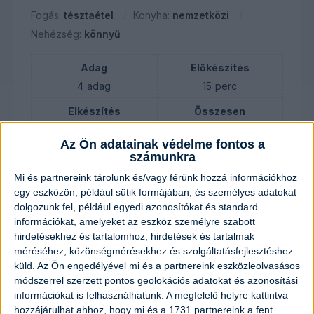
Fogás:
tésztaétel
Konyha:
nemzetközi
Nehézség:
könnyű
Adag
Előkészítés
4
adag
15
perc
Elkészítés
Összesen
30
perc
45
perc
Az Ön adatainak védelme fontos a
számunkra
Mi és partnereink tárolunk és/vagy férünk hozzá információkhoz
Hozzávalók
egy eszközön, például sütik formájában, és személyes adatokat
dolgozunk fel, például egyedi azonosítókat és standard
400
gramm
tészta (pl. penne,
információkat, amelyeket az eszköz személyre szabott
csőtészta vagy fusilli)
hirdetésekhez és tartalomhoz, hirdetések és tartalmak
méréséhez, közönségmérésekhez és szolgáltatásfejlesztéshez
küld.
Az Ön engedélyével mi és a partnereink eszközleolvasásos
200
gramm
sajt (pl. trappista vagy
módszerrel szerzett pontos geolokációs adatokat és azonosítási
cheddar)
információkat is felhasználhatunk. A megfelelő helyre kattintva
hozzájárulhat ahhoz, hogy mi és a 1731 partnereink a fent