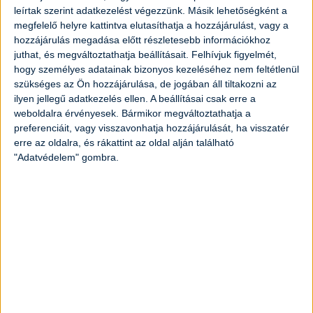
2
dl
tejföl
leírtak szerint adatkezelést végezzünk. Másik lehetőségként a
megfelelő helyre kattintva elutasíthatja a hozzájárulást, vagy a
hozzájárulás megadása előtt részletesebb információkhoz
2
gerezd
fokhagyma
juthat, és megváltoztathatja beállításait.
Felhívjuk figyelmét,
hogy személyes adatainak bizonyos kezeléséhez nem feltétlenül
2
evőkanál
vaj
szükséges az Ön hozzájárulása, de jogában áll tiltakozni az
ilyen jellegű adatkezelés ellen. A beállításai csak erre a
weboldalra érvényesek. Bármikor megváltoztathatja a
só ízlés szerint
preferenciáit, vagy visszavonhatja hozzájárulását, ha visszatér
erre az oldalra, és rákattint az oldal alján található
frissen őrölt fekete bors ízlés szerint
"Adatvédelem" gombra.
Elkészítés
Egy nagy lábasban forraljunk bőven sós
vizet, majd főzzük ki a tésztát a
csomagoláson található utasítás szerint,
amíg al dente lesz. Szűrjük le, de ne