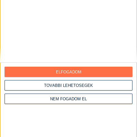
Piték
Pohárkrémek
Torták
Ebédek
Egytálételek
Előételek
Főételek
Főtt ételek
ELFOGADOM
Főzelékek
TOVÁBBI LEHETŐSÉGEK
Főzés nélküli ételek
NEM FOGADOM EL
Grill ételek
Gyümölcsös ételek
Halételek
Hétvégi receptek