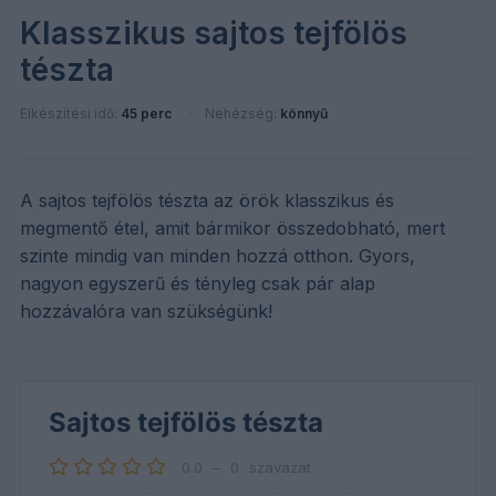
Klasszikus sajtos tejfölös
tészta
Elkészítési idő:
45 perc
Nehézség:
könnyű
A sajtos tejfölös tészta az örök klasszikus és
megmentő étel, amit bármikor összedobható, mert
szinte mindig van minden hozzá otthon. Gyors,
nagyon egyszerű és tényleg csak pár alap
hozzávalóra van szükségünk!
Sajtos tejfölös tészta
0.0
–
0
szavazat