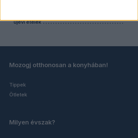
vendégváró húsételek
vendégváró sütemények
újévi ételek
Mozogj otthonosan a konyhában!
Tippek
Ötletek
Milyen évszak?