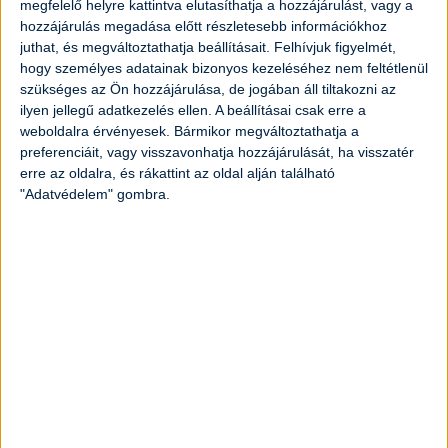
megfelelő helyre kattintva elutasíthatja a hozzájárulást, vagy a
1
teáskanál
cukor
hozzájárulás megadása előtt részletesebb információkhoz
juthat, és megváltoztathatja beállításait.
Felhívjuk figyelmét,
hogy személyes adatainak bizonyos kezeléséhez nem feltétlenül
20
dkg
tejföl
szükséges az Ön hozzájárulása, de jogában áll tiltakozni az
ilyen jellegű adatkezelés ellen. A beállításai csak erre a
1
darab
tojás
weboldalra érvényesek. Bármikor megváltoztathatja a
preferenciáit, vagy visszavonhatja hozzájárulását, ha visszatér
erre az oldalra, és rákattint az oldal alján található
2,5
dkg
élesztő vagy porélesztő
"Adatvédelem" gombra.
15
dkg
sajt
3
dl
tejföl
Elkészítés
Langyos, cukros tejben felfuttatjuk a bele
morzsolt élesztőt.