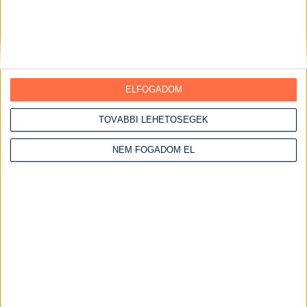
Főtt ételek
Főzelékek
Főzés nélküli ételek
Grill ételek
ELFOGADOM
Gyümölcsös ételek
TOVÁBBI LEHETŐSÉGEK
Halételek
Hétvégi receptek
NEM FOGADOM EL
Vasárnapi ebédek
Húsos ételek
Csirke receptek
Csirke felsőcomb
Csirkemáj receptek
Csirkemell receptek
Csirkemell receptek sütőben