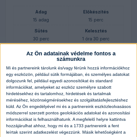
Adag
Előkészítés
15
adag
15
perc
Sütés
Kelesztés
30
perc
1
óra
30
perc
Összesen
Az Ön adatainak védelme fontos a
2
óra
15
perc
számunkra
Mi és partnereink tárolunk és/vagy férünk hozzá információkhoz
egy eszközön, például sütik formájában, és személyes adatokat
dolgozunk fel, például egyedi azonosítókat és standard
Hozzávalók
információkat, amelyeket az eszköz személyre szabott
hirdetésekhez és tartalomhoz, hirdetések és tartalmak
500
gramm
liszt
méréséhez, közönségmérésekhez és szolgáltatásfejlesztéshez
küld.
Az Ön engedélyével mi és a partnereink eszközleolvasásos
1
dl
olaj
módszerrel szerzett pontos geolokációs adatokat és azonosítási
információkat is felhasználhatunk. A megfelelő helyre kattintva
hozzájárulhat ahhoz, hogy mi és a 1733 partnereink a fent
1
teáskanál
só
leírtak szerint adatkezelést végezzünk. Másik lehetőségként a