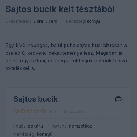
Sajtos bucik kelt tésztából
Elkészítési idő:
2 óra 15 perc
Nehézség:
könnyű
Egy kívül ropogós, belül puha sajtos buci biztosan a
család új kedvenc péksüteménye lesz. Magában is
lehet fogyasztani, de meg is tölthetjük nekünk tetsző
töltelékkel is.
Sajtos bucik
0.0
–
0
szavazat
Fogás:
pékáru
Konyha:
nemzetközi
Nehézség:
könnyű