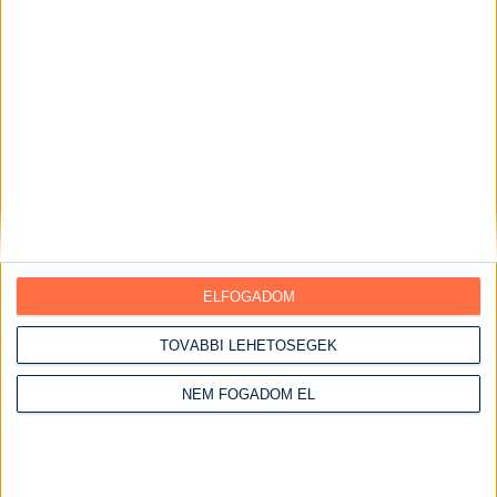
Sós sütemények
Kekszek
Piték
Pohárkrémek
Torták
Ebédek
Egytálételek
Előételek
Főételek
ELFOGADOM
Főtt ételek
TOVÁBBI LEHETŐSÉGEK
Főzelékek
NEM FOGADOM EL
Főzés nélküli ételek
Grill ételek
Gyümölcsös ételek