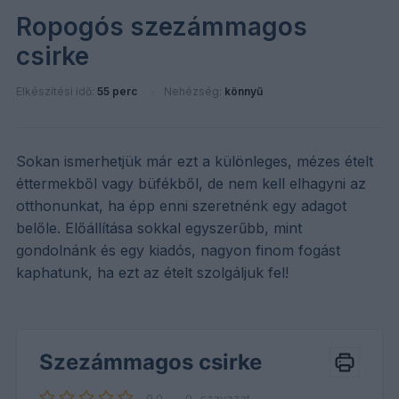
Ropogós szezámmagos
csirke
Elkészítési idő:
55 perc
Nehézség:
könnyű
Sokan ismerhetjük már ezt a különleges, mézes ételt
éttermekből vagy büfékből, de nem kell elhagyni az
otthonunkat, ha épp enni szeretnénk egy adagot
belőle. Előállítása sokkal egyszerűbb, mint
gondolnánk és egy kiadós, nagyon finom fogást
kaphatunk, ha ezt az ételt szolgáljuk fel!
Szezámmagos csirke
0.0
–
0
szavazat