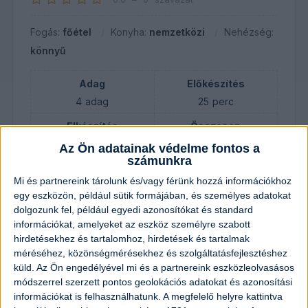
Fogás:
főétel
Konyha:
nemzetközi
Nehézség:
könnyű
Adag
Előkészítés
4
adag
25
perc
Elkészítés
Összesen
30
perc
55
perc
Az Ön adatainak védelme fontos a
számunkra
Mi és partnereink tárolunk és/vagy férünk hozzá információkhoz
egy eszközön, például sütik formájában, és személyes adatokat
Hozzávalók
dolgozunk fel, például egyedi azonosítókat és standard
információkat, amelyeket az eszköz személyre szabott
A bundához:
hirdetésekhez és tartalomhoz, hirdetések és tartalmak
méréséhez, közönségmérésekhez és szolgáltatásfejlesztéshez
6
evőkanál
finomliszt
küld.
Az Ön engedélyével mi és a partnereink eszközleolvasásos
módszerrel szerzett pontos geolokációs adatokat és azonosítási
információkat is felhasználhatunk. A megfelelő helyre kattintva
60
dkg
csirkemell