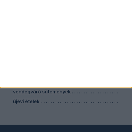
mit vacsorázzak
szilveszteri nasik
szilveszteri sütemény
szilveszteri vacsora
szárnyas ételek
sütés nélküli sütik
sütőben sült ételek
vendégváró ebéd
vendégváró húsételek
vendégváró sütemények
újévi ételek