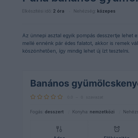
Elkészítési idő:
2 óra
Nehézség:
közepes
Az ünnepi asztal egyik pompás desszertje lehet
mellé ennénk pár édes falatot, akkor is remek vál
köszönhetően, így mindig lehet új ízt tesztelni.
Banános gyümölcskeny
0.0
–
0
szavazat
Fogás:
desszert
Konyha:
nemzetközi
Nehéz