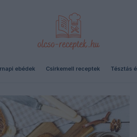
rnapi ebédek
Csirkemell receptek
Tésztás é