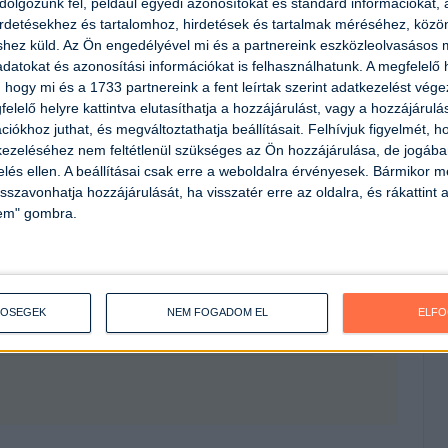
olgozunk fel, például egyedi azonosítókat és standard információkat,
irdetésekhez és tartalomhoz, hirdetések és tartalmak méréséhez, kö
shez küld.
Az Ön engedélyével mi és a partnereink eszközleolvasásos m
datokat és azonosítási információkat is felhasználhatunk. A megfelelő h
 hogy mi és a 1733 partnereink a fent leírtak szerint adatkezelést vég
elelő helyre kattintva elutasíthatja a hozzájárulást, vagy a hozzájárul
iókhoz juthat, és megváltoztathatja beállításait.
Felhívjuk figyelmét, 
ezeléséhez nem feltétlenül szükséges az Ön hozzájárulása, de jogában 
zelés ellen. A beállításai csak erre a weboldalra érvényesek. Bármikor m
isszavonhatja hozzájárulását, ha visszatér erre az oldalra, és rákattint a
lem" gombra.
TŐSÉGEK
NEM FOGADOM EL
ELF