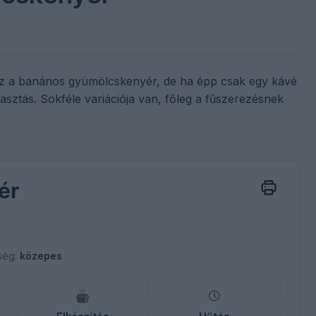
 ez a banános gyümölcskenyér, de ha épp csak egy kávé
asztás. Sokféle variációja van, főleg a fűszerezésnek
ér
ség:
közepes