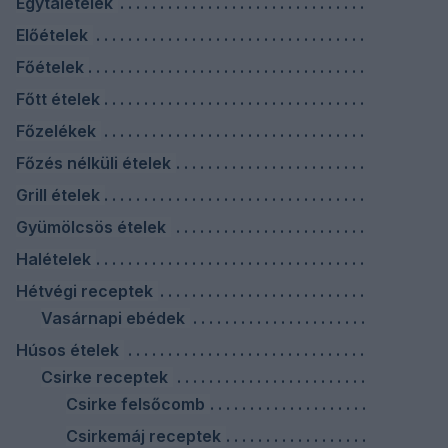
Egytálételek
Előételek
Főételek
Főtt ételek
Főzelékek
Főzés nélküli ételek
Grill ételek
Gyümölcsös ételek
Halételek
Hétvégi receptek
Vasárnapi ebédek
Húsos ételek
Csirke receptek
Csirke felsőcomb
Csirkemáj receptek