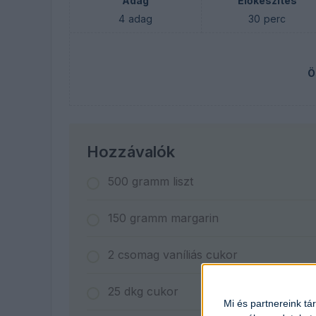
Adag
Előkészítés
4
adag
30
perc
Ö
Hozzávalók
500
gramm
liszt
150
gramm
margarin
2
csomag
vaníliás cukor
25
dkg
cukor
Mi és partnereink tá