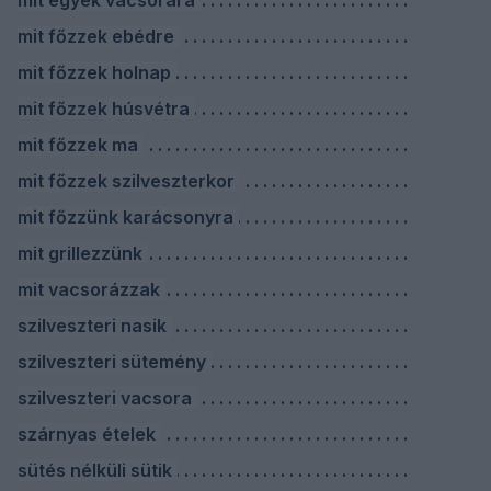
mit egyek vacsorára
mit főzzek ebédre
mit főzzek holnap
mit főzzek húsvétra
mit főzzek ma
mit főzzek szilveszterkor
mit főzzünk karácsonyra
mit grillezzünk
mit vacsorázzak
szilveszteri nasik
szilveszteri sütemény
szilveszteri vacsora
szárnyas ételek
sütés nélküli sütik