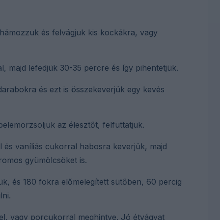
ámozzuk és felvágjuk kis kockákra, vagy
, majd lefedjük 30-35 percre és így pihentetjük.
darabokra és ezt is összekeverjük egy kevés
elemorzsoljuk az élesztőt, felfuttatjuk.
 és vaníliás cukorral habosra keverjük, majd
itromos gyümölcsöket is.
ük, és 180 fokra előmelegített sütőben, 60 percig
ni.
kel, vagy porcukorral meghintve. Jó étvágyat