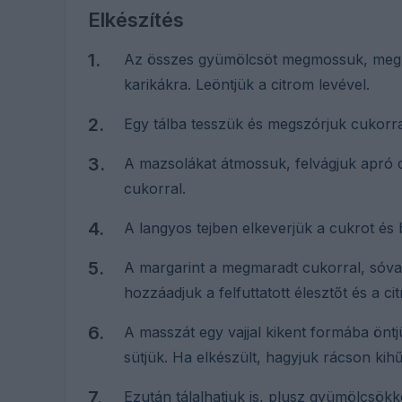
Elkészítés
Az összes gyümölcsöt megmossuk, megh
karikákra. Leöntjük a citrom levével.
Egy tálba tesszük és megszórjuk cukorral
A mazsolákat átmossuk, felvágjuk apró 
cukorral.
A langyos tejben elkeverjük a cukrot és b
A margarint a megmaradt cukorral, sóval
hozzáadjuk a felfuttatott élesztőt és a c
A masszát egy vajjal kikent formába öntj
sütjük. Ha elkészült, hagyjuk rácson kihűl
Ezután tálalhatjuk is, plusz gyümölcsök