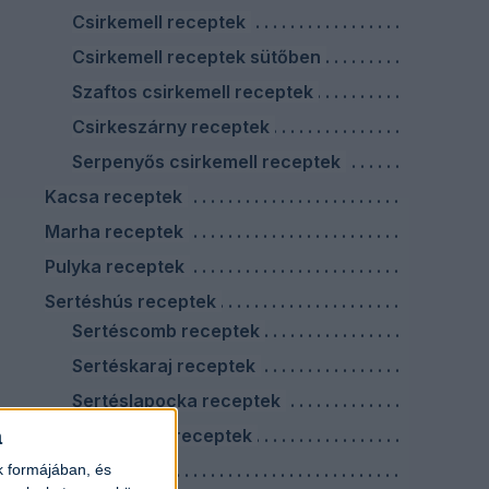
Csirkemell receptek
Csirkemell receptek sütőben
Szaftos csirkemell receptek
Csirkeszárny receptek
Serpenyős csirkemell receptek
Kacsa receptek
Marha receptek
Pulyka receptek
Sertéshús receptek
Sertéscomb receptek
Sertéskaraj receptek
Sertéslapocka receptek
a
Sertéstarja receptek
Virslis ételek
k formájában, és