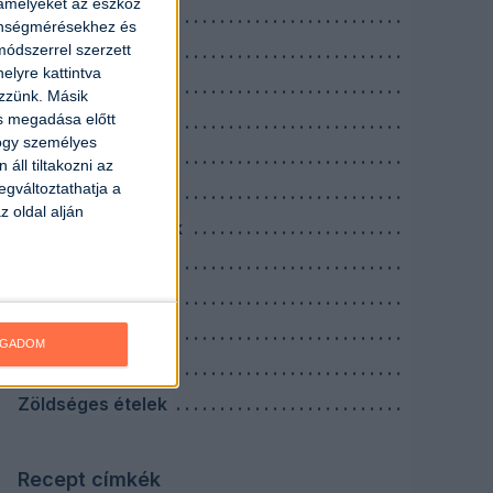
 amelyeket az eszköz
Köretek
zönségmérésekhez és
ódszerrel szerzett
Levesek
elyre kattintva
Nagyi receptek
ezzünk. Másik
ás megadása előtt
Reggelik
hogy személyes
Saláták
áll tiltakozni az
egváltoztathatja a
Savanyúságok
z oldal alján
Szószok, mártások
Tejes ételek
Tésztás ételek
Tojásos ételek
OGADOM
Vacsorák
Zöldséges ételek
Recept címkék