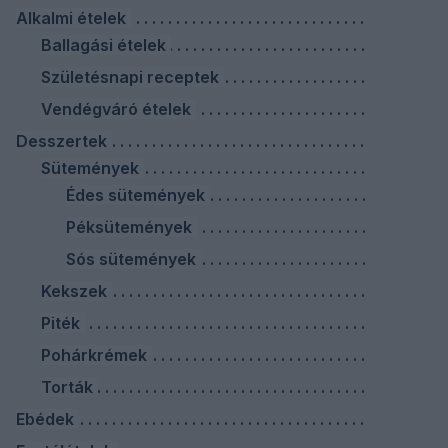
Alkalmi ételek
Ballagási ételek
Születésnapi receptek
Vendégváró ételek
Desszertek
Sütemények
Édes sütemények
Péksütemények
Sós sütemények
Kekszek
Piték
Pohárkrémek
Torták
Ebédek