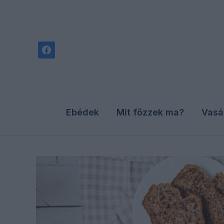
facebook
Ebédek
Mit főzzek ma?
Vasá