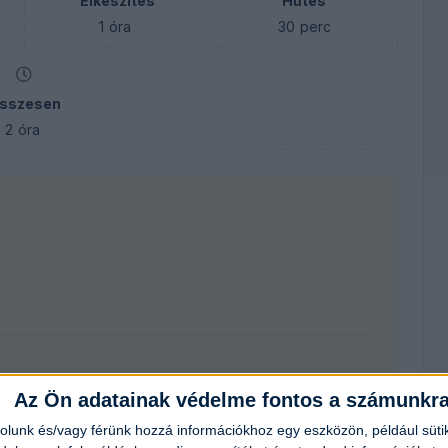
Elkészítés
Hűtés
1
óra
30
perc
sszesen
2
óra
Az Ön adatainak védelme fontos a számunkr
rolunk és/vagy férünk hozzá információkhoz egy eszközön, például süti