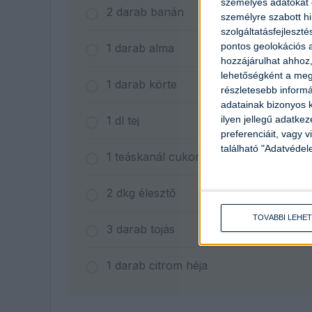
személyes adatokat d
2
darab
banán
személyre szabott h
szolgáltatásfejleszté
pontos geolokációs a
1
darab
alma
hozzájárulhat ahhoz,
lehetőségként a megf
1
darab
körte
részletesebb informác
adatainak bizonyos k
ilyen jellegű adatke
1
dl
tej
preferenciáit, vagy v
található "Adatvéde
1
teáskanál
cukor
2
dkg
élesztő
TOVÁBBI LEHE
3
darab
tojás
1
darab
citrom héja