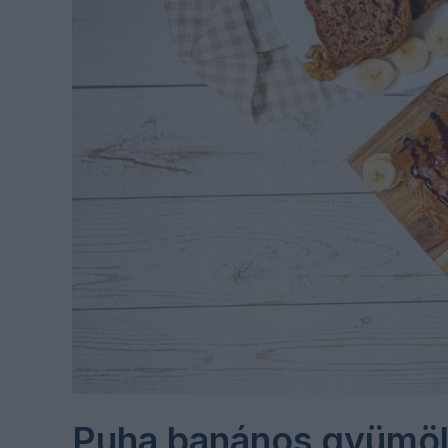
Puha banános gyümöl