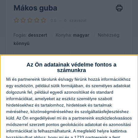
Mákos guba
0.0
–
0
szavazat
Fogás:
desszert
Konyha:
magyar
Nehézség:
könnyű
Adag
Előkészítés
Az Ön adatainak védelme fontos a
4
adag
15
perc
számunkra
Elkészítés
Összesen
Mi és partnereink tárolunk és/vagy férünk hozzá információkhoz
15
perc
30
perc
egy eszközön, például sütik formájában, és személyes adatokat
dolgozunk fel, például egyedi azonosítókat és standard
információkat, amelyeket az eszköz személyre szabott
hirdetésekhez és tartalomhoz, hirdetések és tartalmak
Hozzávalók
méréséhez, közönségmérésekhez és szolgáltatásfejlesztéshez
küld.
Az Ön engedélyével mi és a partnereink eszközleolvasásos
20
dkg
mák
módszerrel szerzett pontos geolokációs adatokat és azonosítási
információkat is felhasználhatunk. A megfelelő helyre kattintva
hozzájárulhat ahhoz, hogy mi és a 1733 partnereink a fent