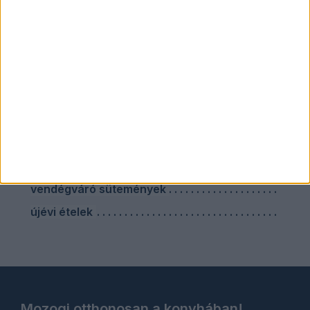
szilveszteri nasik
szilveszteri sütemény
szilveszteri vacsora
szárnyas ételek
sütés nélküli sütik
sütőben sült ételek
vendégváró ebéd
vendégváró húsételek
vendégváró sütemények
újévi ételek
Mozogj otthonosan a konyhában!