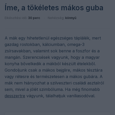
Íme, a tökéletes mákos guba
Elkészítési idő:
30 perc
Nehézség:
könnyű
A mák egy hihetetlenül egészséges táplálék, mert
gazdag rostokban, kálciumban, omega-3
zsírsavakban, valamint sok benne a foszfor és a
mangán. Szerencsések vagyunk, hogy a magyar
konyha bővelkedik a mákból készült ételekből.
Gondoljunk csak a mákos bejglire, mákos tésztára
vagy rétesre és természetesen a mákos gubára. A
mák nem hiányozhat a szilveszteri családi asztalról
sem, mivel a jólét szimbóluma. Ha még finomabb
desszertre
vágyunk, tálalhatjuk vaníliasodóval.