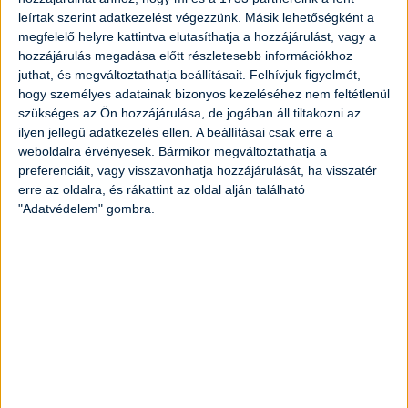
3
db
tojássárgája
leírtak szerint adatkezelést végezzünk. Másik lehetőségként a
megfelelő helyre kattintva elutasíthatja a hozzájárulást, vagy a
6
db
kifli
hozzájárulás megadása előtt részletesebb információkhoz
juthat, és megváltoztathatja beállításait.
Felhívjuk figyelmét,
hogy személyes adatainak bizonyos kezeléséhez nem feltétlenül
2
evőkanál
porcukor
szükséges az Ön hozzájárulása, de jogában áll tiltakozni az
ilyen jellegű adatkezelés ellen. A beállításai csak erre a
6
dl
tej
weboldalra érvényesek. Bármikor megváltoztathatja a
preferenciáit, vagy visszavonhatja hozzájárulását, ha visszatér
erre az oldalra, és rákattint az oldal alján található
2
csomag
vaníliás cukor
"Adatvédelem" gombra.
Elkészítés
A kifli lehet szikkadt is, hiszen jól meg
tudja szívni magát tejjel. Vágjuk fel
karikákra.
A mákot keverjük össze 2 evőkanál