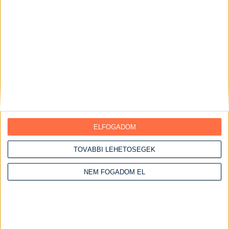
Kekszek
Piték
Pohárkrémek
Torták
Ebédek
Egytálételek
Előételek
Főételek
ELFOGADOM
Főtt ételek
Főzelékek
TOVÁBBI LEHETŐSÉGEK
Főzés nélküli ételek
NEM FOGADOM EL
Grill ételek
Gyümölcsös ételek
Halételek