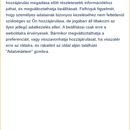
hozzájárulás megadása előtt részletesebb információkhoz
1
fej
vöröshagyma
juthat, és megváltoztathatja beállításait.
Felhívjuk figyelmét,
hogy személyes adatainak bizonyos kezeléséhez nem feltétlenül
1
darab
avokádó
szükséges az Ön hozzájárulása, de jogában áll tiltakozni az
ilyen jellegű adatkezelés ellen. A beállításai csak erre a
weboldalra érvényesek. Bármikor megváltoztathatja a
1
darab
lime
preferenciáit, vagy visszavonhatja hozzájárulását, ha visszatér
erre az oldalra, és rákattint az oldal alján található
2
evőkanál
extra szűz olívaolaj
"Adatvédelem" gombra.
1
teáskanál
dijoni mustár
só ízlés szerint
bors ízlés szerint
1
teáskanál
kapribogyó (opcionális)