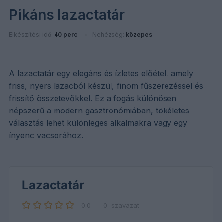
Pikáns lazactatár
Elkészítési idő:
40 perc
Nehézség:
közepes
A lazactatár egy elegáns és ízletes előétel, amely
friss, nyers lazacból készül, finom fűszerezéssel és
frissítő összetevőkkel. Ez a fogás különösen
népszerű a modern gasztronómiában, tökéletes
választás lehet különleges alkalmakra vagy egy
ínyenc vacsorához.
Lazactatár
0.0
–
0
szavazat