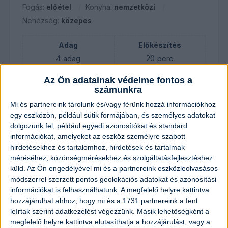
Fogás:
előétel
Konyha:
nemzetközi
Nehézség:
közepes
Adag
Előkészítés
4
adag
20
perc
Elkészítés
Pihentetési idő
Az Ön adatainak védelme fontos a
számunkra
10
perc
10
perc
Mi és partnereink tárolunk és/vagy férünk hozzá információkhoz
Összesen
egy eszközön, például sütik formájában, és személyes adatokat
40
perc
dolgozunk fel, például egyedi azonosítókat és standard
információkat, amelyeket az eszköz személyre szabott
hirdetésekhez és tartalomhoz, hirdetések és tartalmak
méréséhez, közönségmérésekhez és szolgáltatásfejlesztéshez
Hozzávalók
küld.
Az Ön engedélyével mi és a partnereink eszközleolvasásos
módszerrel szerzett pontos geolokációs adatokat és azonosítási
400
gramm
lazacfilé
információkat is felhasználhatunk. A megfelelő helyre kattintva
hozzájárulhat ahhoz, hogy mi és a 1731 partnereink a fent
2
evőkanál
friss kapor
leírtak szerint adatkezelést végezzünk. Másik lehetőségként a
megfelelő helyre kattintva elutasíthatja a hozzájárulást, vagy a