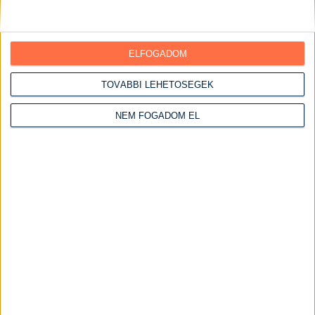
Grill ételek
Gyümölcsös ételek
Halételek
ELFOGADOM
Hétvégi receptek
TOVÁBBI LEHETŐSÉGEK
Vasárnapi ebédek
Húsos ételek
NEM FOGADOM EL
Csirke receptek
Csirke felsőcomb
Csirkemáj receptek
Csirkemell receptek
Csirkemell receptek sütőben
Szaftos csirkemell receptek
Csirkeszárny receptek
Serpenyős csirkemell receptek
Kacsa receptek