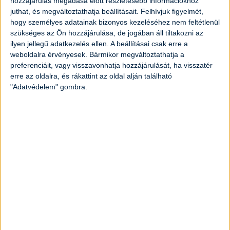
hozzájárulás megadása előtt részletesebb információkhoz
juthat, és megváltoztathatja beállításait.
Felhívjuk figyelmét,
2,5
dl
főzőtejszín
hogy személyes adatainak bizonyos kezeléséhez nem feltétlenül
szükséges az Ön hozzájárulása, de jogában áll tiltakozni az
ilyen jellegű adatkezelés ellen. A beállításai csak erre a
1
fej
vöröshagyma
weboldalra érvényesek. Bármikor megváltoztathatja a
preferenciáit, vagy visszavonhatja hozzájárulását, ha visszatér
só ízlés szerint
erre az oldalra, és rákattint az oldal alján található
"Adatvédelem" gombra.
bors ízlés szerint
Elkészítés
Első lépésként a vöröshagymát
megpucoljuk, majd apróra vágjuk és
megpirítjuk serpenyőben. Ha elkezd
pirulni, hozzáadjuk a zúzott fokhagymát.