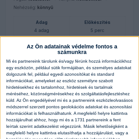
Nehézség:
könnyű
Adag
Előkészítés
4
adag
5
perc
Elkészítés
Összesen
Az Ön adatainak védelme fontos a
30
perc
35
perc
számunkra
Mi és partnereink tárolunk és/vagy férünk hozzá információkhoz
egy eszközön, például sütik formájában, és személyes adatokat
Hozzávalók
dolgozunk fel, például egyedi azonosítókat és standard
információkat, amelyeket az eszköz személyre szabott
hirdetésekhez és tartalomhoz, hirdetések és tartalmak
400
gramm
csirkemell
méréséhez, közönségmérésekhez és szolgáltatásfejlesztéshez
küld.
Az Ön engedélyével mi és a partnereink eszközleolvasásos
2
darab
cukkini
módszerrel szerzett pontos geolokációs adatokat és azonosítási
információkat is felhasználhatunk. A megfelelő helyre kattintva
hozzájárulhat ahhoz, hogy mi és a 1731 partnereink a fent
2
gerezd
fokhagyma
leírtak szerint adatkezelést végezzünk. Másik lehetőségként a
megfelelő helyre kattintva elutasíthatja a hozzájárulást, vagy a
1
csomag
tészta