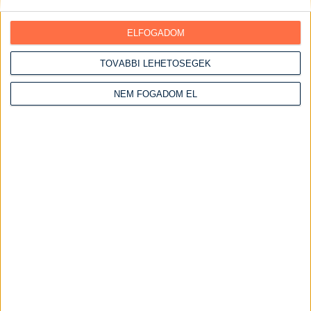
Halételek
Hétvégi receptek
ELFOGADOM
Vasárnapi ebédek
TOVÁBBI LEHETŐSÉGEK
Húsos ételek
Csirke receptek
NEM FOGADOM EL
Csirke felsőcomb
Csirkemáj receptek
Csirkemell receptek
Csirkemell receptek sütőben
Szaftos csirkemell receptek
Csirkeszárny receptek
Serpenyős csirkemell receptek
Kacsa receptek
Marha receptek