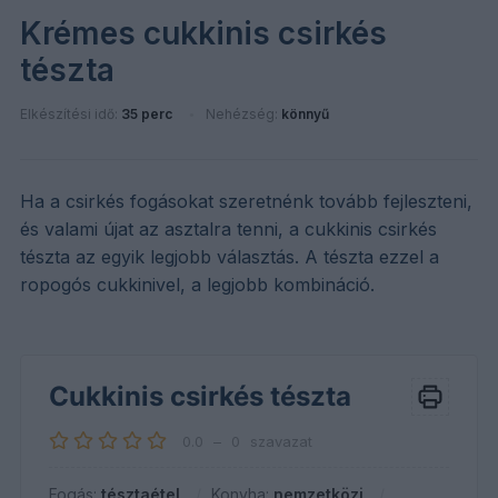
Krémes cukkinis csirkés
tészta
Elkészítési idő:
35 perc
Nehézség:
könnyű
Ha a csirkés fogásokat szeretnénk tovább fejleszteni,
és valami újat az asztalra tenni, a cukkinis csirkés
tészta az egyik legjobb választás. A tészta ezzel a
ropogós cukkinivel, a legjobb kombináció.
Cukkinis csirkés tészta
0.0
–
0
szavazat
Fogás:
tésztaétel
Konyha:
nemzetközi