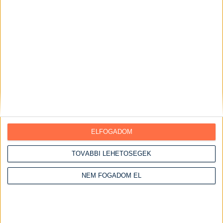
Sós sütemények
Kekszek
Piték
Pohárkrémek
Torták
Ebédek
Egytálételek
Előételek
Főételek
ELFOGADOM
Főtt ételek
TOVÁBBI LEHETŐSÉGEK
Főzelékek
NEM FOGADOM EL
Főzés nélküli ételek
Grill ételek
Gyümölcsös ételek