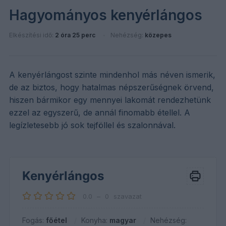
Hagyományos kenyérlángos
Elkészítési idő:
2 óra 25 perc
Nehézség:
közepes
A kenyérlángost szinte mindenhol más néven ismerik,
de az biztos, hogy hatalmas népszerűségnek örvend,
hiszen bármikor egy mennyei lakomát rendezhetünk
ezzel az egyszerű, de annál finomabb étellel. A
legízletesebb jó sok tejföllel és szalonnával.
Kenyérlángos
0.0
–
0
szavazat
Fogás:
főétel
Konyha:
magyar
Nehézség: