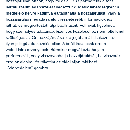
hozzájárulhat ahhoz, hogy mi és a 1733 partnereink a fent
leírtak szerint adatkezelést végezzünk. Másik lehetőségként a
megfelelő helyre kattintva elutasíthatja a hozzájárulást, vagy a
30
dkg
krumpli
hozzájárulás megadása előtt részletesebb információkhoz
juthat, és megváltoztathatja beállításait.
Felhívjuk figyelmét,
3
dkg
élesztő
hogy személyes adatainak bizonyos kezeléséhez nem feltétlenül
szükséges az Ön hozzájárulása, de jogában áll tiltakozni az
ilyen jellegű adatkezelés ellen. A beállításai csak erre a
1
teáskanál
só
weboldalra érvényesek. Bármikor megváltoztathatja a
preferenciáit, vagy visszavonhatja hozzájárulását, ha visszatér
0,5
dl
olaj
erre az oldalra, és rákattint az oldal alján található
"Adatvédelem" gombra.
300
ml
víz
A tetejére:
1
fej
lilahagyma
3
dl
tejföl