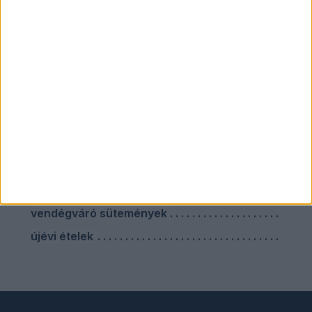
mit vacsorázzak
szilveszteri nasik
szilveszteri sütemény
szilveszteri vacsora
szárnyas ételek
sütés nélküli sütik
sütőben sült ételek
vendégváró ebéd
vendégváró húsételek
vendégváró sütemények
újévi ételek