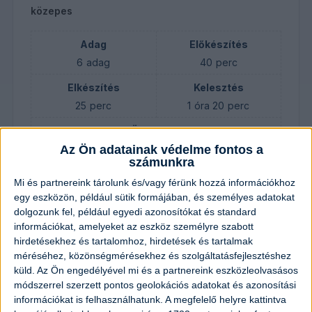
közepes
Adag
Előkészítés
6
adag
40
perc
Elkészítés
Kelesztés
25
perc
1
óra
20
perc
Összesen
Az Ön adatainak védelme fontos a
2
óra
25
perc
számunkra
Mi és partnereink tárolunk és/vagy férünk hozzá információkhoz
egy eszközön, például sütik formájában, és személyes adatokat
Hozzávalók
dolgozunk fel, például egyedi azonosítókat és standard
információkat, amelyeket az eszköz személyre szabott
A tésztához:
hirdetésekhez és tartalomhoz, hirdetések és tartalmak
méréséhez, közönségmérésekhez és szolgáltatásfejlesztéshez
küld.
Az Ön engedélyével mi és a partnereink eszközleolvasásos
500
gramm
liszt
módszerrel szerzett pontos geolokációs adatokat és azonosítási
információkat is felhasználhatunk. A megfelelő helyre kattintva
1
dl
tej