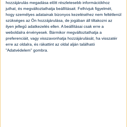
hozzájárulás megadása előtt részletesebb információkhoz
500
gramm
káposzta
juthat, és megváltoztathatja beállításait.
Felhívjuk figyelmét,
hogy személyes adatainak bizonyos kezeléséhez nem feltétlenül
10
dkg
kolbász
szükséges az Ön hozzájárulása, de jogában áll tiltakozni az
ilyen jellegű adatkezelés ellen. A beállításai csak erre a
weboldalra érvényesek. Bármikor megváltoztathatja a
4
gerezd
fokhagyma
preferenciáit, vagy visszavonhatja hozzájárulását, ha visszatér
erre az oldalra, és rákattint az oldal alján található
2
evőkanál
paradicsompüré
"Adatvédelem" gombra.
1
dl
tejföl
só ízlés szerint
bors ízlés szerint
Elkészítés