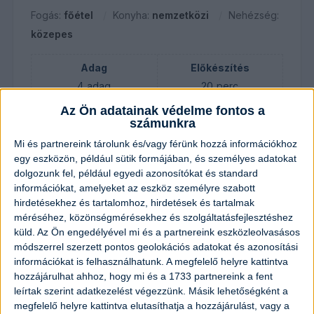
Fogás:
főétel
Konyha:
nemzetközi
Nehézség:
közepes
Adag
Előkészítés
4
adag
20
perc
Az Ön adatainak védelme fontos a
Elkészítés
Összesen
számunkra
40
perc
1
óra
Mi és partnereink tárolunk és/vagy férünk hozzá információkhoz
egy eszközön, például sütik formájában, és személyes adatokat
dolgozunk fel, például egyedi azonosítókat és standard
Hozzávalók
információkat, amelyeket az eszköz személyre szabott
hirdetésekhez és tartalomhoz, hirdetések és tartalmak
5
szelet
sertéstarja
méréséhez, közönségmérésekhez és szolgáltatásfejlesztéshez
küld.
Az Ön engedélyével mi és a partnereink eszközleolvasásos
módszerrel szerzett pontos geolokációs adatokat és azonosítási
1
darab
vöröshagyma
információkat is felhasználhatunk. A megfelelő helyre kattintva
hozzájárulhat ahhoz, hogy mi és a 1733 partnereink a fent
8
dkg
bacon szelet
leírtak szerint adatkezelést végezzünk. Másik lehetőségként a
megfelelő helyre kattintva elutasíthatja a hozzájárulást, vagy a