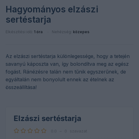
Hagyományos elzászi
sertéstarja
Elkészítési idő:
1 óra
Nehézség:
közepes
Az elzászi sertéstarja különlegessége, hogy a tetején
savanyú káposzta van, így bolondítva meg az egész
fogást. Ránézésre talán nem tűnik egyszerűnek, de
egyáltalán nem bonyolult ennek az ételnek az
összeállítása!
Elzászi sertéstarja
0.0
–
0
szavazat