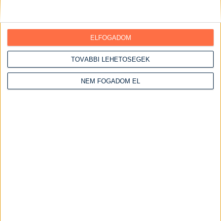
Grill ételek
Gyümölcsös ételek
Halételek
ELFOGADOM
Hétvégi receptek
TOVÁBBI LEHETŐSÉGEK
Vasárnapi ebédek
Húsos ételek
NEM FOGADOM EL
Csirke receptek
Csirke felsőcomb
Csirkemáj receptek
Csirkemell receptek
Csirkemell receptek sütőben
Szaftos csirkemell receptek
Csirkeszárny receptek
Serpenyős csirkemell receptek
Kacsa receptek