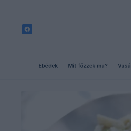
facebook
Ebédek
Mit főzzek ma?
Vasá