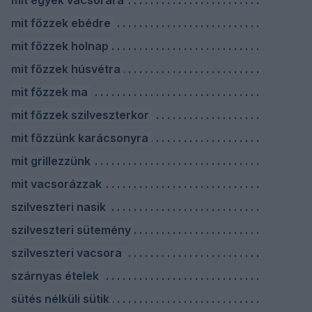
mit egyek vacsorára
mit főzzek ebédre
mit főzzek holnap
mit főzzek húsvétra
mit főzzek ma
mit főzzek szilveszterkor
mit főzzünk karácsonyra
mit grillezzünk
mit vacsorázzak
szilveszteri nasik
szilveszteri sütemény
szilveszteri vacsora
szárnyas ételek
sütés nélküli sütik