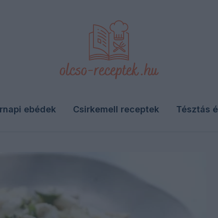
rnapi ebédek
Csirkemell receptek
Tésztás é