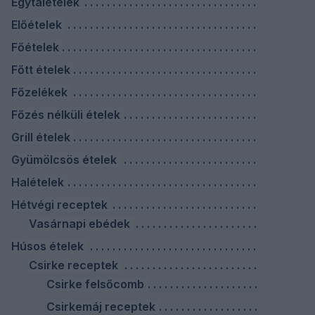
Egytálételek
Előételek
Főételek
Főtt ételek
Főzelékek
Főzés nélküli ételek
Grill ételek
Gyümölcsös ételek
Halételek
Hétvégi receptek
Vasárnapi ebédek
Húsos ételek
Csirke receptek
Csirke felsőcomb
Csirkemáj receptek