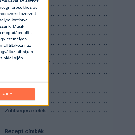
 amelyeket az eszköz
Köretek
zönségmérésekhez és
ódszerrel szerzett
Levesek
elyre kattintva
Nagyi receptek
ezzünk. Másik
ás megadása előtt
Reggelik
hogy személyes
Saláták
áll tiltakozni az
egváltoztathatja a
Savanyúságok
z oldal alján
Szószok, mártások
Tejes ételek
Tésztás ételek
Tojásos ételek
OGADOM
Vacsorák
Zöldséges ételek
Recept címkék