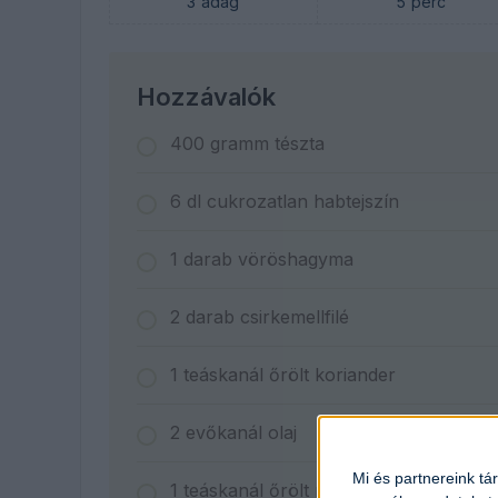
3
adag
5
perc
Hozzávalók
400
gramm
tészta
6
dl
cukrozatlan habtejszín
1
darab
vöröshagyma
2
darab
csirkemellfilé
1
teáskanál
őrölt koriander
2
evőkanál
olaj
Mi és partnereink tá
1
teáskanál
őrölt római kömény