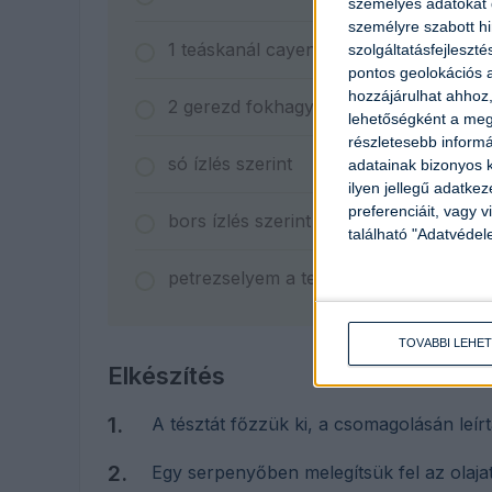
személyes adatokat d
személyre szabott h
1
teáskanál
cayenne bors
szolgáltatásfejleszté
pontos geolokációs a
hozzájárulhat ahhoz,
2
gerezd
fokhagyma
lehetőségként a megf
részletesebb informác
só ízlés szerint
adatainak bizonyos k
ilyen jellegű adatke
preferenciáit, vagy v
bors ízlés szerint
található "Adatvéde
petrezselyem a tetejére
TOVÁBBI LEHE
Elkészítés
A tésztát főzzük ki, a csomagolásán leírt
Egy serpenyőben melegítsük fel az olaja