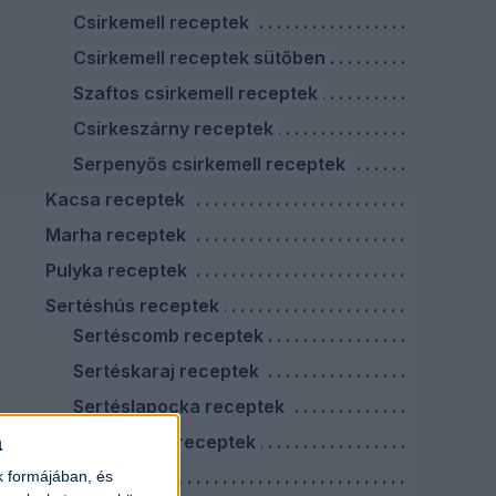
Csirkemell receptek
Csirkemell receptek sütőben
Szaftos csirkemell receptek
Csirkeszárny receptek
Serpenyős csirkemell receptek
Kacsa receptek
Marha receptek
Pulyka receptek
Sertéshús receptek
Sertéscomb receptek
Sertéskaraj receptek
Sertéslapocka receptek
a
Sertéstarja receptek
Virslis ételek
k formájában, és