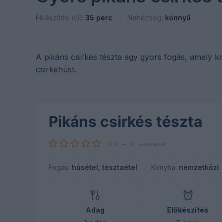
Elkészítési idő:
35 perc
Nehézség:
könnyű
A pikáns csirkés tészta egy gyors fogás, amely k
csirkehúst.
Pikáns csirkés tészta
0.0
–
0
szavazat
Fogás:
húsétel, tésztaétel
Konyha:
nemzetközi
Adag
Előkészítés