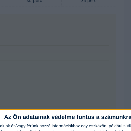
30
perc
35
perc
Az Ön adatainak védelme fontos a számunkr
rolunk és/vagy férünk hozzá információkhoz egy eszközön, például süti