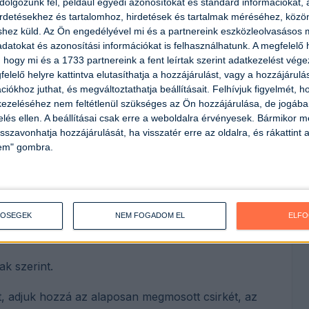
olgozunk fel, például egyedi azonosítókat és standard információkat,
irdetésekhez és tartalomhoz, hirdetések és tartalmak méréséhez, kö
shez küld.
Az Ön engedélyével mi és a partnereink eszközleolvasásos m
datokat és azonosítási információkat is felhasználhatunk. A megfelelő h
 hogy mi és a 1733 partnereink a fent leírtak szerint adatkezelést vég
elelő helyre kattintva elutasíthatja a hozzájárulást, vagy a hozzájárul
iókhoz juthat, és megváltoztathatja beállításait.
Felhívjuk figyelmét, 
ezeléséhez nem feltétlenül szükséges az Ön hozzájárulása, de jogában 
zelés ellen. A beállításai csak erre a weboldalra érvényesek. Bármikor m
isszavonhatja hozzájárulását, ha visszatér erre az oldalra, és rákattint a
lem" gombra.
TŐSÉGEK
NEM FOGADOM EL
ELF
ak szerint.
t, adjuk hozzá az alaposan megmosott csirkét, az