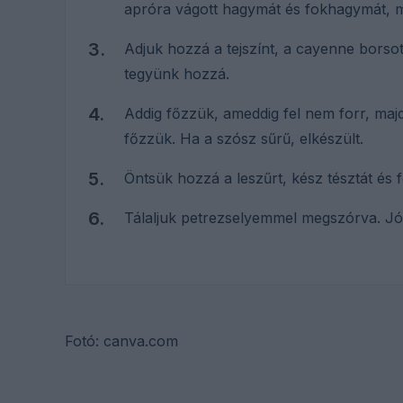
apróra vágott hagymát és fokhagymát, ma
Adjuk hozzá a tejszínt, a cayenne borsot
tegyünk hozzá.
Addig főzzük, ameddig fel nem forr, maj
főzzük. Ha a szósz sűrű, elkészült.
Öntsük hozzá a leszűrt, kész tésztát és 
Tálaljuk petrezselyemmel megszórva. Jó
Fotó: canva.com