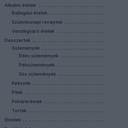
Alkalmi ételek
Ballagási ételek
Születésnapi receptek
Vendégváró ételek
Desszertek
Sütemények
Édes sütemények
Péksütemények
Sós sütemények
Kekszek
Piték
Pohárkrémek
Torták
Ebédek