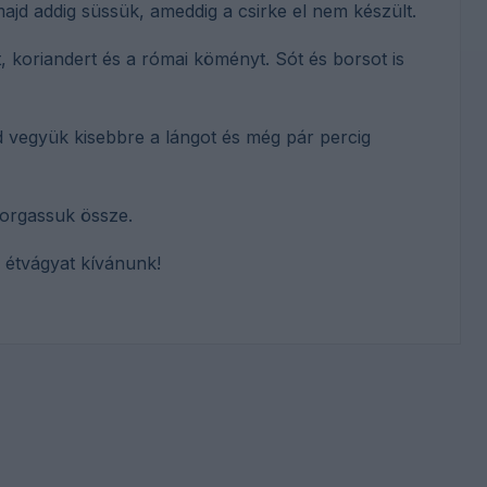
jd addig süssük, ameddig a csirke el nem készült.
, koriandert és a római köményt. Sót és borsot is
d vegyük kisebbre a lángot és még pár percig
forgassuk össze.
 étvágyat kívánunk!