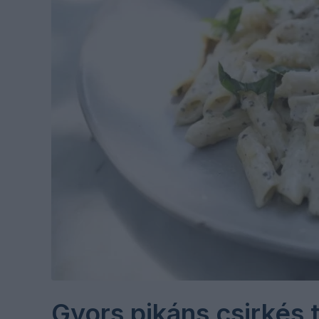
Gyors pikáns csirkés 