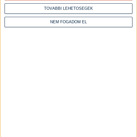
Csirke receptek
TOVÁBBI LEHETŐSÉGEK
Csirke felsőcomb
Csirkemáj receptek
NEM FOGADOM EL
Csirkemell receptek
Csirkemell receptek sütőben
Szaftos csirkemell receptek
Csirkeszárny receptek
Serpenyős csirkemell receptek
Kacsa receptek
Marha receptek
Pulyka receptek
Sertéshús receptek
Sertéscomb receptek
Sertéskaraj receptek
Sertéslapocka receptek