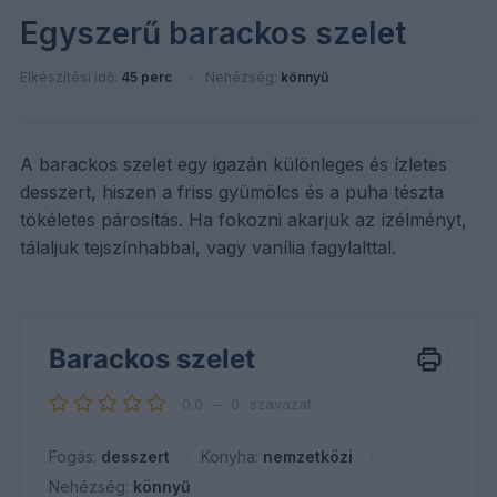
Egyszerű barackos szelet
Elkészítési idő:
45 perc
Nehézség:
könnyű
A barackos szelet egy igazán különleges és ízletes
desszert, hiszen a friss gyümölcs és a puha tészta
tökéletes párosítás. Ha fokozni akarjuk az ízélményt,
tálaljuk tejszínhabbal, vagy vanília fagylalttal.
Barackos szelet
0.0
–
0
szavazat
Fogás:
desszert
Konyha:
nemzetközi
Nehézség:
könnyű