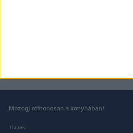
szárnyas ételek
sütés nélküli sütik
sütőben sült ételek
vendégváró ebéd
vendégváró húsételek
vendégváró sütemények
újévi ételek
Mozogj otthonosan a konyhában!
Tippek