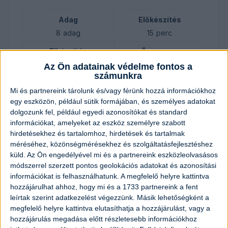
Adag
Előkészítés
8
adag
15
perc
Elkészítés
Összesen
30
perc
45
perc
Az Ön adatainak védelme fontos a
számunkra
Mi és partnereink tárolunk és/vagy férünk hozzá információkhoz
egy eszközön, például sütik formájában, és személyes adatokat
Hozzávalók
dolgozunk fel, például egyedi azonosítókat és standard
információkat, amelyeket az eszköz személyre szabott
4
darab
őszibarack/sárgabarack
hirdetésekhez és tartalomhoz, hirdetések és tartalmak
méréséhez, közönségmérésekhez és szolgáltatásfejlesztéshez
1
kávéskanál
sütőpor
küld.
Az Ön engedélyével mi és a partnereink eszközleolvasásos
módszerrel szerzett pontos geolokációs adatokat és azonosítási
információkat is felhasználhatunk. A megfelelő helyre kattintva
5
darab
tojás
hozzájárulhat ahhoz, hogy mi és a 1733 partnereink a fent
leírtak szerint adatkezelést végezzünk. Másik lehetőségként a
120
gramm
liszt
megfelelő helyre kattintva elutasíthatja a hozzájárulást, vagy a
hozzájárulás megadása előtt részletesebb információkhoz