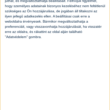
juthat, és megváltoztathatja beállításait.
Felhívjuk figyelmét,
200
gramm
porcukor
hogy személyes adatainak bizonyos kezeléséhez nem feltétlenül
szükséges az Ön hozzájárulása, de jogában áll tiltakozni az
100
gramm
vaj
ilyen jellegű adatkezelés ellen. A beállításai csak erre a
weboldalra érvényesek. Bármikor megváltoztathatja a
preferenciáit, vagy visszavonhatja hozzájárulását, ha visszatér
1
darab
citrom
erre az oldalra, és rákattint az oldal alján található
"Adatvédelem" gombra.
Elkészítés
A gyümölcsöket megmossuk alaposan, a
barackokat meghámozzuk és felvágjuk
kockákra vagy cikkekre.
A vajat megolvasztjuk, a tojások sárgáját
habosra felverjük a cukorral együtt.
A tojásos masszához öntjük a citrom