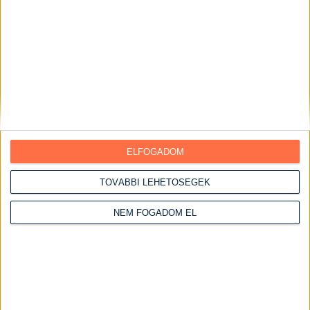
Pohárkrémek
Torták
Ebédek
Egytálételek
Előételek
Főételek
Főtt ételek
ELFOGADOM
Főzelékek
Főzés nélküli ételek
TOVÁBBI LEHETŐSÉGEK
Grill ételek
NEM FOGADOM EL
Gyümölcsös ételek
Halételek
Hétvégi receptek
Vasárnapi ebédek