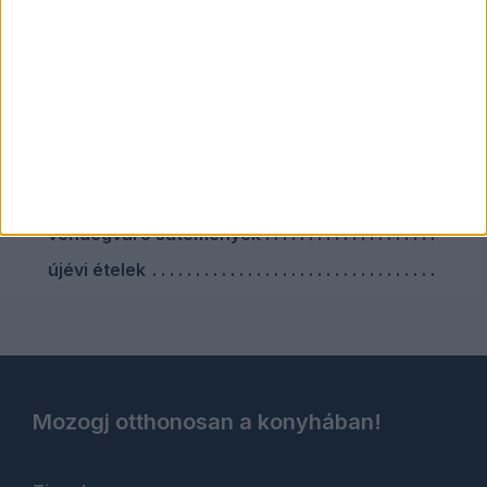
szilveszteri vacsora
szárnyas ételek
sütés nélküli sütik
sütőben sült ételek
vendégváró ebéd
vendégváró húsételek
vendégváró sütemények
újévi ételek
Mozogj otthonosan a konyhában!