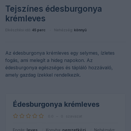
Tejszínes édesburgonya
krémleves
Elkészítési idő:
45 perc
Nehézség:
könnyű
Az édesburgonya krémleves egy selymes, ízletes
fogás, ami melegít a hideg napokon. Az
édesburgonya egészséges és tápláló hozzávaló,
amely gazdag ízekkel rendelkezik.
Édesburgonya krémleves
0.0
–
0
szavazat
Fogás:
leves
Konyha:
nemzetközi
Nehézség: