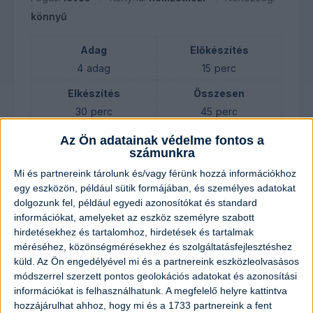
könnyű
Adag
Előkészítés
4
adag
15
perc
Elkészítés
Összesen
30
perc
45
perc
Az Ön adatainak védelme fontos a
számunkra
Hozzávalók
Mi és partnereink tárolunk és/vagy férünk hozzá információkhoz
egy eszközön, például sütik formájában, és személyes adatokat
2
darab
édesburgonya
dolgozunk fel, például egyedi azonosítókat és standard
információkat, amelyeket az eszköz személyre szabott
hirdetésekhez és tartalomhoz, hirdetések és tartalmak
1
fej
vöröshagyma
méréséhez, közönségmérésekhez és szolgáltatásfejlesztéshez
küld.
Az Ön engedélyével mi és a partnereink eszközleolvasásos
2
gerezd
fokhagyma
módszerrel szerzett pontos geolokációs adatokat és azonosítási
információkat is felhasználhatunk. A megfelelő helyre kattintva
hozzájárulhat ahhoz, hogy mi és a 1733 partnereink a fent
1
liter
zöldség alaplé