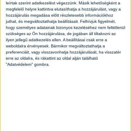
leírtak szerint adatkezelést végezzünk. Másik lehetőségként a
megfelelő helyre kattintva elutasíthatja a hozzájárulást, vagy a
2
evőkanál
olívaolaj
hozzájárulás megadása előtt részletesebb információkhoz
juthat, és megváltoztathatja beállításait.
Felhívjuk figyelmét,
1
teáskanál
őrölt fahéj
hogy személyes adatainak bizonyos kezeléséhez nem feltétlenül
szükséges az Ön hozzájárulása, de jogában áll tiltakozni az
ilyen jellegű adatkezelés ellen. A beállításai csak erre a
1
teáskanál
őrölt gyömbér
weboldalra érvényesek. Bármikor megváltoztathatja a
preferenciáit, vagy visszavonhatja hozzájárulását, ha visszatér
só ízlés szerint
erre az oldalra, és rákattint az oldal alján található
"Adatvédelem" gombra.
bors ízlés szerint
1
dl
tejszín
friss petrezselyem
Elkészítés