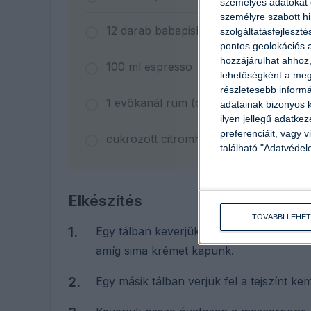
személyes adatokat d
személyre szabott h
12
darab
babapiskóta
szolgáltatásfejleszté
pontos geolokációs a
hozzájárulhat ahhoz,
100
ml
espresso
lehetőségként a megf
részletesebb informác
1
evőkanál
rum (opcionális)
adatainak bizonyos k
ilyen jellegű adatke
preferenciáit, vagy v
cukrozott citromhéj díszítéshez
található "Adatvéde
Elkészítés
TOVÁBBI LEHE
Egy tálban keverjük össze a mascarpone s
amíg sima krémet kapunk.
Egy másik tálban verjük fel a tejszínt k