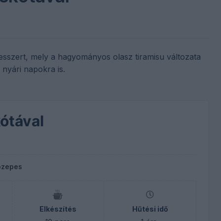
esszert, mely a hagyományos olasz tiramisu változata
 nyári napokra is.
ótával
özepes
Elkészítés
Hűtési idő