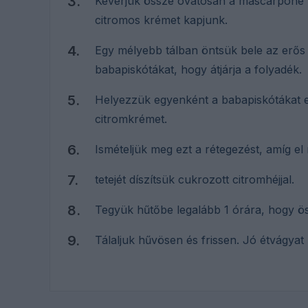
Keverjük össze óvatosan a mascarpone k
citromos krémet kapjunk.
Egy mélyebb tálban öntsük bele az erős
babapiskótákat, hogy átjárja a folyadék.
Helyezzük egyenként a babapiskótákat e
citromkrémet.
Ismételjük meg ezt a rétegezést, amíg el
tetejét díszítsük cukrozott citromhéjjal.
Tegyük hűtőbe legalább 1 órára, hogy ös
Tálaljuk hűvösen és frissen. Jó étvágyat