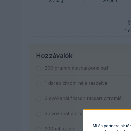
8
adag
20
perc
Ö
1
ó
Hozzávalók
200
gramm
mascarpone sajt
1
darab
citrom héja reszelve
2
evőkanál
frissen facsart citromlé
3
evőkanál
porcukor
Mi és partnereink tá
200
ml
tejszín