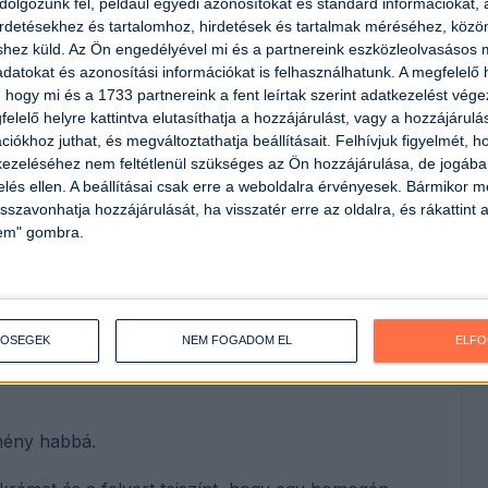
olgozunk fel, például egyedi azonosítókat és standard információkat,
irdetésekhez és tartalomhoz, hirdetések és tartalmak méréséhez, kö
shez küld.
Az Ön engedélyével mi és a partnereink eszközleolvasásos m
datokat és azonosítási információkat is felhasználhatunk. A megfelelő h
 hogy mi és a 1733 partnereink a fent leírtak szerint adatkezelést vég
elelő helyre kattintva elutasíthatja a hozzájárulást, vagy a hozzájárul
iókhoz juthat, és megváltoztathatja beállításait.
Felhívjuk figyelmét, 
ezeléséhez nem feltétlenül szükséges az Ön hozzájárulása, de jogában 
zelés ellen. A beállításai csak erre a weboldalra érvényesek. Bármikor m
isszavonhatja hozzájárulását, ha visszatér erre az oldalra, és rákattint a
lem" gombra.
TŐSÉGEK
NEM FOGADOM EL
ELF
ajtot, a citromhéjat, a citromlevet és a porcukrot,
emény habbá.