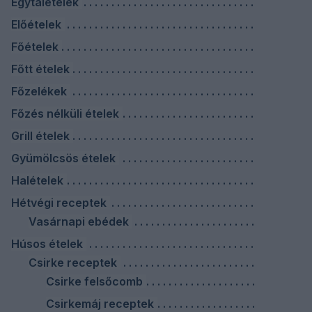
Egytálételek
Előételek
Főételek
Főtt ételek
Főzelékek
Főzés nélküli ételek
Grill ételek
Gyümölcsös ételek
Halételek
Hétvégi receptek
Vasárnapi ebédek
Húsos ételek
Csirke receptek
Csirke felsőcomb
Csirkemáj receptek