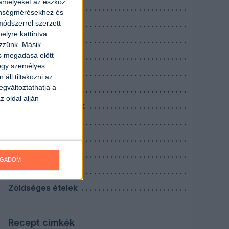
 amelyeket az eszköz
Köretek
zönségmérésekhez és
ódszerrel szerzett
Levesek
elyre kattintva
Nagyi receptek
ezzünk. Másik
ás megadása előtt
Reggelik
hogy személyes
Saláták
áll tiltakozni az
egváltoztathatja a
Savanyúságok
z oldal alján
Szószok, mártások
Tejes ételek
Tésztás ételek
Tojásos ételek
OGADOM
Vacsorák
Zöldséges ételek
Recept címkék