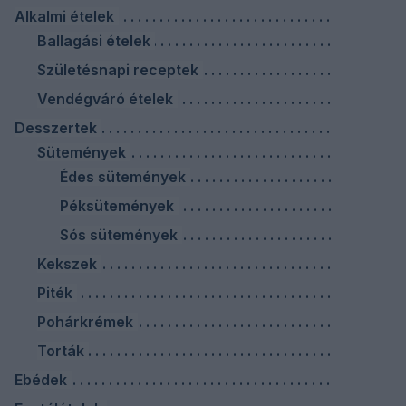
Alkalmi ételek
Ballagási ételek
Születésnapi receptek
Vendégváró ételek
Desszertek
Sütemények
Édes sütemények
Péksütemények
Sós sütemények
Kekszek
Piték
Pohárkrémek
Torták
Ebédek