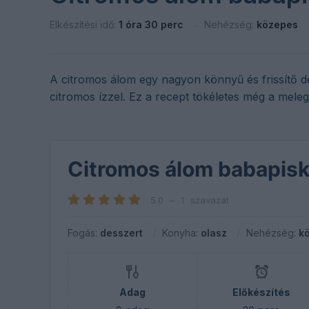
Elkészítési idő:
1 óra 30 perc
Nehézség:
közepes
A citromos álom egy nagyon könnyű és frissítő d
citromos ízzel. Ez a recept tökéletes még a meleg
Citromos álom babapisk
5.0
–
1
szavazat
Fogás:
desszert
Konyha:
olasz
Nehézség:
k
Adag
Előkészítés