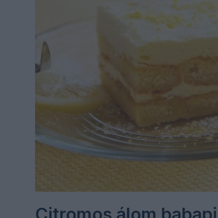
Citromos álom babapi