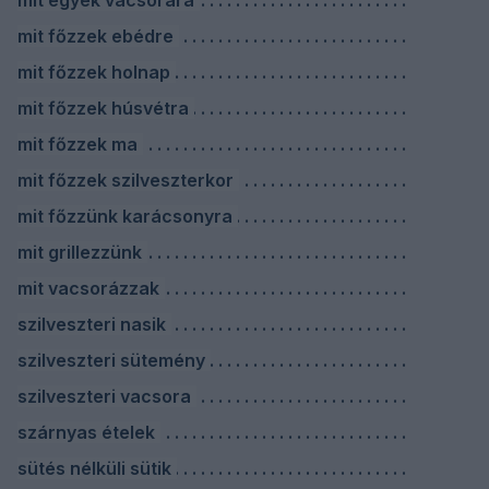
mit egyek vacsorára
mit főzzek ebédre
mit főzzek holnap
mit főzzek húsvétra
mit főzzek ma
mit főzzek szilveszterkor
mit főzzünk karácsonyra
mit grillezzünk
mit vacsorázzak
szilveszteri nasik
szilveszteri sütemény
szilveszteri vacsora
szárnyas ételek
sütés nélküli sütik