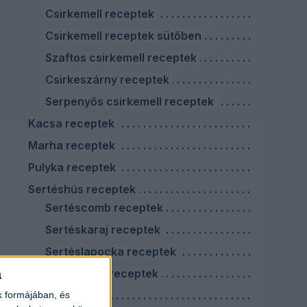
Csirkemell receptek
Csirkemell receptek sütőben
Szaftos csirkemell receptek
Csirkeszárny receptek
Serpenyős csirkemell receptek
Kacsa receptek
Marha receptek
Pulyka receptek
Sertéshús receptek
Sertéscomb receptek
Sertéskaraj receptek
Sertéslapocka receptek
a
Sertéstarja receptek
Virslis ételek
k formájában, és