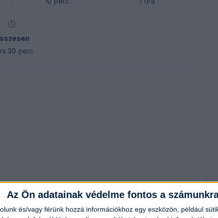
10
perc
1
óra
sszesen
ra
30
perc
Az Ön adatainak védelme fontos a számunkr
rolunk és/vagy férünk hozzá információkhoz egy eszközön, például süti