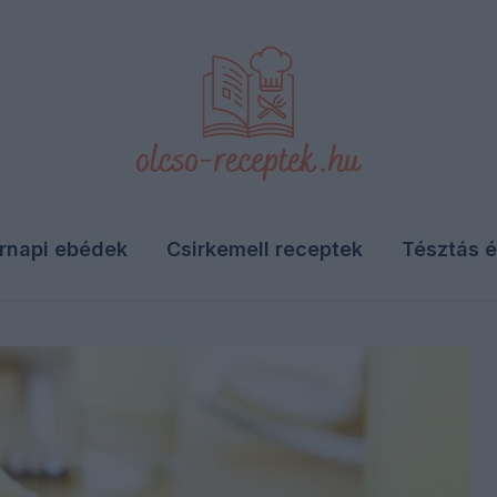
rnapi ebédek
Csirkemell receptek
Tésztás é