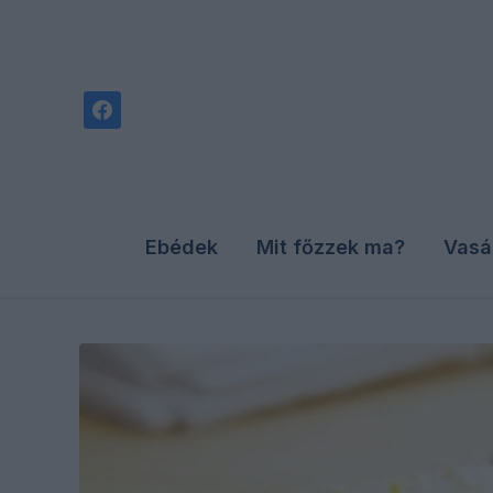
facebook
Ebédek
Mit főzzek ma?
Vasá