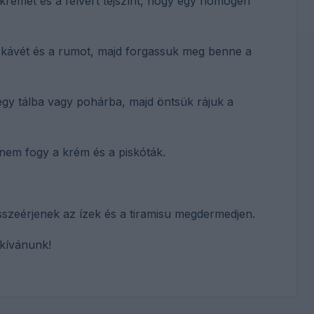
rémet és a felvert tejszínt, hogy egy homogén
 kávét és a rumot, majd forgassuk meg benne a
gy tálba vagy pohárba, majd öntsük rájuk a
 nem fogy a krém és a piskóták.
szeérjenek az ízek és a tiramisu megdermedjen.
 kívánunk!