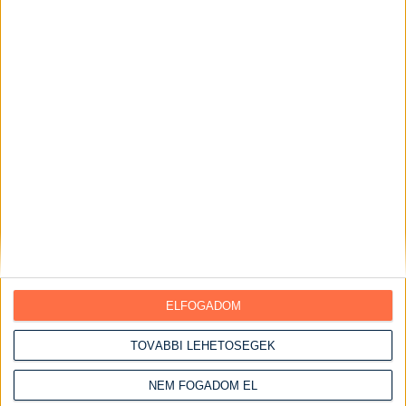
Desszertek
Sütemények
Édes sütemények
Péksütemények
Sós sütemények
Kekszek
Piték
Pohárkrémek
Torták
Ebédek
ELFOGADOM
Egytálételek
Előételek
TOVÁBBI LEHETŐSÉGEK
Főételek
NEM FOGADOM EL
Főtt ételek