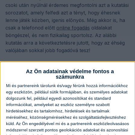
csoki után nyúlnál érdemes megfontolni azt a kutatási
sorozatot, amely felfedi azt a tényt, hogy éhesnek
lenne játék közben, igenis előnyös. Még akkor is, ha
csak a telefonod előtt
online fogadás
oldalakat
böngészel, és nem fizikailag sportolsz. Az alábbi
kutatás arra a következtetésre jutott, hogy az éhség
valójában sokkal jobb fogadóvá tesz!
Ez elsőre ellentmondásosnak tűnhet, mivel a
Az Ön adatainak védelme fontos a
hagyományos bölcsesség azt mondja, hogy az éhes
számunkra
emberek morcosabbak és impulzívabbak
Mi és partnereink tárolunk és/vagy férünk hozzá információkhoz
szükségleteik kielégítésére. A vizsgálatokban részt
egy eszközön, például sütik formájában, és személyes adatokat
vevők azonban már pusztán éhesen tudták javítani
dolgozunk fel, például egyedi azonosítókat és standard
stratégiai döntéseik meghozatalát és kedvezőbb
információkat, amelyeket az eszköz személyre szabott
hirdetésekhez és tartalomhoz, hirdetések és tartalmak
kimenetelű döntéseket hozni. Azt is felfedezték, hogy
méréséhez, közönségmérésekhez és szolgáltatásfejlesztéshez
az éhségnek köszönhetően a résztvevők jobban
küld.
Az Ön engedélyével mi és a partnereink eszközleolvasásos
átértékelték a jövőbeli jutalmak fontosságát. Ezek a
módszerrel szerzett pontos geolokációs adatokat és azonosítási
készségek pedig alapvetőek a sportfogadásban.