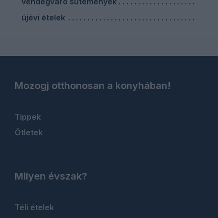
vendégváró sütemények
újévi ételek
Mozogj otthonosan a konyhában!
Tippek
Ötletek
Milyen évszak?
Téli ételek