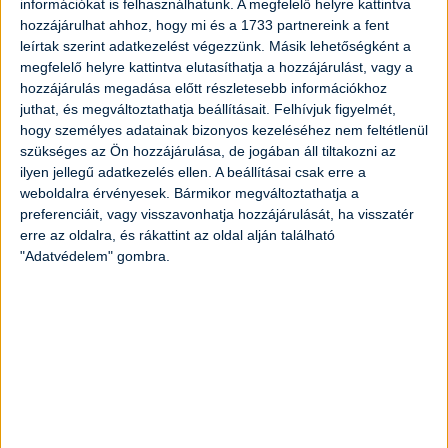
információkat is felhasználhatunk. A megfelelő helyre kattintva
hozzájárulhat ahhoz, hogy mi és a 1733 partnereink a fent
leírtak szerint adatkezelést végezzünk. Másik lehetőségként a
Sportfogadás előtt tehát kíméld meg az étvágyadat, és
megfelelő helyre kattintva elutasíthatja a hozzájárulást, vagy a
csak azután egyél, miután megtetted a fogadást, ezzel
hozzájárulás megadása előtt részletesebb információkhoz
is növelve az esélyt a megfelelő tippek, döntések
juthat, és megváltoztathatja beállításait.
Felhívjuk figyelmét,
meghozatalához.
hogy személyes adatainak bizonyos kezeléséhez nem feltétlenül
szükséges az Ön hozzájárulása, de jogában áll tiltakozni az
ilyen jellegű adatkezelés ellen. A beállításai csak erre a
A sportfogadás önmagában is
weboldalra érvényesek. Bármikor megváltoztathatja a
élmény!
preferenciáit, vagy visszavonhatja hozzájárulását, ha visszatér
erre az oldalra, és rákattint az oldal alján található
"Adatvédelem" gombra.
Bizony, egy sportrajongó számára még korgó
gyomorral is igazi élmény a fogadás, aminek okai:
Többszörösére növeli az élvezeti
faktort
Már egy kisebb összeggel történő fogadás is hatalmas
izgalmakat jelent. Valójában ilyenkor nem is a tét