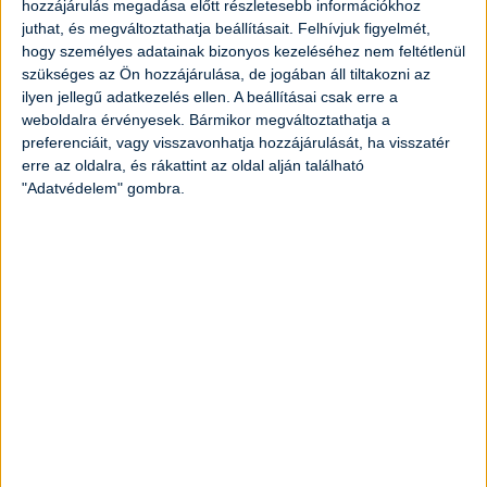
hozzájárulás megadása előtt részletesebb információkhoz
juthat, és megváltoztathatja beállításait.
Felhívjuk figyelmét,
4
dl
tej
hogy személyes adatainak bizonyos kezeléséhez nem feltétlenül
szükséges az Ön hozzájárulása, de jogában áll tiltakozni az
ilyen jellegű adatkezelés ellen. A beállításai csak erre a
1
evőkanál
kukoricaliszt
weboldalra érvényesek. Bármikor megváltoztathatja a
preferenciáit, vagy visszavonhatja hozzájárulását, ha visszatér
1
darab
tojás
erre az oldalra, és rákattint az oldal alján található
"Adatvédelem" gombra.
3
evőkanál
vaj
2
csipet
só
Elkészítés
Egy nagyobb tálban keverjük össze a
cukrot, a sót és a lisztet. A közepébe
öntsük az élesztőt, rá a langyos tejet.