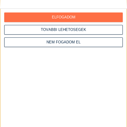
Gyümölcsös ételek
Halételek
ELFOGADOM
Hétvégi receptek
Vasárnapi ebédek
TOVÁBBI LEHETŐSÉGEK
Húsos ételek
NEM FOGADOM EL
Csirke receptek
Csirke felsőcomb
Csirkemáj receptek
Csirkemell receptek
Csirkemell receptek sütőben
Szaftos csirkemell receptek
Csirkeszárny receptek
Serpenyős csirkemell receptek
Kacsa receptek
Marha receptek