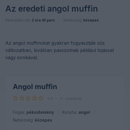
Az eredeti angol muffin
Elkészítési idő:
2 óra 45 perc
Nehézség:
közepes
Az angol muffinokat gyakran fogyasztják sós
változatban, kiválóan passzolnak például tojással
vagy sonkával.
Angol muffin
0.0
–
0
szavazat
Fogás:
péksütemény
Konyha:
angol
Nehézség:
közepes