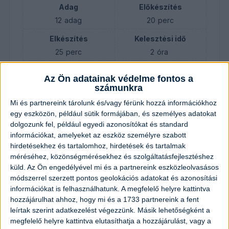
Adag
Előkészítés
12
adag
20
perc
Elkészítés
Kelesztési idő
25
perc
2
óra
Összesen
Az Ön adatainak védelme fontos a
2
óra
45
perc
számunkra
Mi és partnereink tárolunk és/vagy férünk hozzá információkhoz
egy eszközön, például sütik formájában, és személyes adatokat
Hozzávalók
dolgozunk fel, például egyedi azonosítókat és standard
információkat, amelyeket az eszköz személyre szabott
hirdetésekhez és tartalomhoz, hirdetések és tartalmak
400
gramm
liszt
méréséhez, közönségmérésekhez és szolgáltatásfejlesztéshez
küld.
Az Ön engedélyével mi és a partnereink eszközleolvasásos
1
evőkanál
olaj
módszerrel szerzett pontos geolokációs adatokat és azonosítási
információkat is felhasználhatunk. A megfelelő helyre kattintva
hozzájárulhat ahhoz, hogy mi és a 1733 partnereink a fent
2
evőkanál
cukor
leírtak szerint adatkezelést végezzünk. Másik lehetőségként a
megfelelő helyre kattintva elutasíthatja a hozzájárulást, vagy a
1
csomag
élesztő